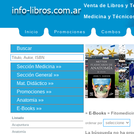
Venta de Libros y T
Medicina y Técnico
Inicio
Promociones
Combos
Buscar
Sección Medicina »»
Sección General »»
Mat. Didáctico »»
Promociones »»
Anatomia »»
E-Books »»
»
E-Books
» Fitomedici
Listado
ordenar por
Acupuntura
Anatomía
La búsqueda no ha pro