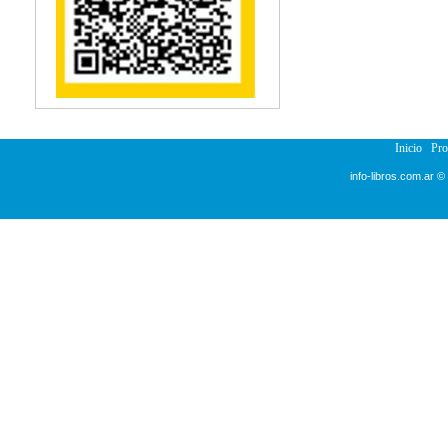
Reumatología
Salud Pública
Sección Medicina
Semiología
Terapia Ocupacional
Urología
Veterinaria
Inicio
Pr
info-libros.com.ar ©