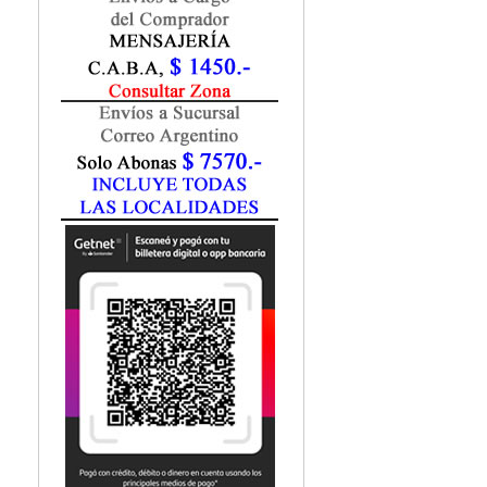
Fisiatría / Kinesiología
Fisiología / Fisiopatología
Fitomedicina
Fonoaudiología
Gastroenterología
Genética
Geriatría
Ginecología / Obstetricia
Hematología
Histología
Homeopatía
Infectología
Inmunología
Instrumentación Quirurgica
Laboratorio
Medicina del Deporte / Rehabilitación
Medicina Emergencias / Urgencias
Medicina Forense / Legal
Medicina General
Medicina Interna