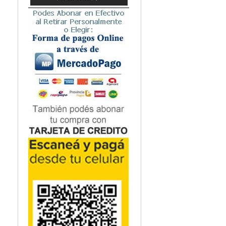
Microbiología
Nefrología
Neonatología / Pediatría
Neumología
Neuroanatomía / Neurociencia
Neurocirugía
Neurología
Nutrición
Odontología
Oftalmología
Oncología / Cuidados Paliativos
Ortopedía / Traumatología
Osteopatía
Otorrinolaringología
Patología
Podología
Psicología
Psiquiatría
Química