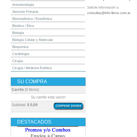
Anestesiología
Solicite información a:
Atención Primaria
consultas@info-libros.com.ar
Bioestadistica / Estadística
Bioética / Ética
Biología
Biología Celular y Molecular
Bioquímica
Cardiología
Cirugía
Cirugía / Medicina Estética
Cuidados Intensivos
SU COMPRA
Dermatología
Diagnóstico por Imagen / Radiología
Carrito
(0 Items)
Diccionarios
Su carrito esta vacio!
Embriología
Subtotal:
$ 0,00
Endocrinología
Enfermería
DESTACADOS
Epidemiología
Farmacia / Farmacología