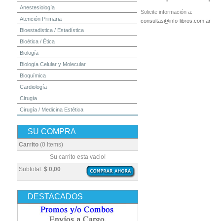
Anestesiología
Solicite información a:
Atención Primaria
consultas@info-libros.com.ar
Bioestadistica / Estadística
Bioética / Ética
Biología
Biología Celular y Molecular
Bioquímica
Cardiología
Cirugía
Cirugía / Medicina Estética
Cuidados Intensivos
SU COMPRA
Dermatología
Diagnóstico por Imagen / Radiología
Carrito
(0 Items)
Diccionarios
Su carrito esta vacio!
Embriología
Subtotal:
$ 0,00
Endocrinología
Enfermería
DESTACADOS
Epidemiología
Farmacia / Farmacología