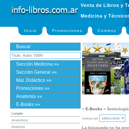
Venta de Libros y T
Medicina y Técnico
Inicio
Promociones
Combos
Buscar
Sección Medicina »»
Sección General »»
Mat. Didáctico »»
Promociones »»
Anatomia »»
E-Books »»
»
E-Books
» Semiología
Listado
ordenar por
Acupuntura
Anatomía
La búsqueda no ha pro