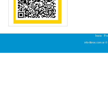
Reumatología
Salud Pública
Sección Medicina
Semiología
Terapia Ocupacional
Urología
Veterinaria
Inicio
Pr
info-libros.com.ar ©