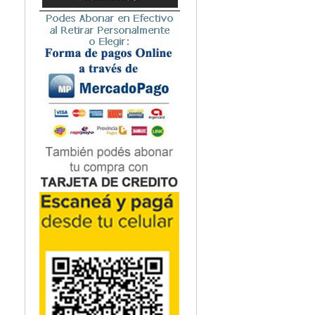
Microbiología
Nefrología
Neonatología / Pediatría
Neumología
Neuroanatomía / Neurociencia
Neurocirugía
Neurología
Nutrición
Odontología
Oftalmología
Oncología / Cuidados Paliativos
Ortopedía / Traumatología
Osteopatía
Otorrinolaringología
Patología
Podología
Psicología
Psiquiatría
Química