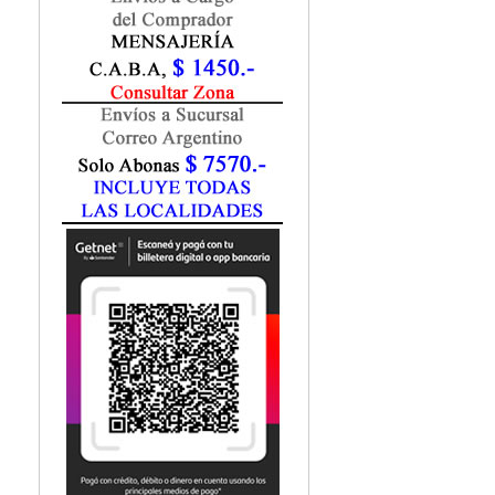
Fisiatría / Kinesiología
Fisiología / Fisiopatología
Fitomedicina
Fonoaudiología
Gastroenterología
Genética
Geriatría
Ginecología / Obstetricia
Hematología
Histología
Homeopatía
Infectología
Inmunología
Instrumentación Quirurgica
Laboratorio
Medicina del Deporte / Rehabilitación
Medicina Emergencias / Urgencias
Medicina Forense / Legal
Medicina General
Medicina Interna