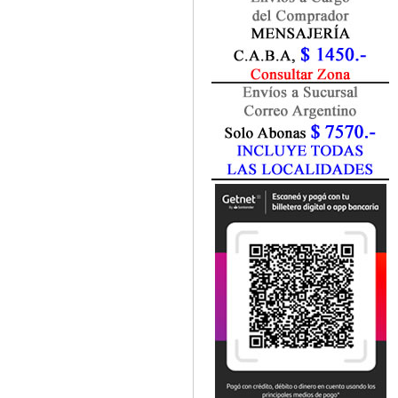
Fisiatría / Kinesiología
Fisiología / Fisiopatología
Fitomedicina
Fonoaudiología
Gastroenterología
Genética
Geriatría
Ginecología / Obstetricia
Hematología
Histología
Homeopatía
Infectología
Inmunología
Instrumentación Quirurgica
Laboratorio
Medicina del Deporte / Rehabilitación
Medicina Emergencias / Urgencias
Medicina Forense / Legal
Medicina General
Medicina Interna