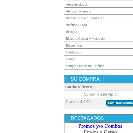
Anestesiología
Atención Primaria
Bioestadistica / Estadística
Bioética / Ética
Biología
Biología Celular y Molecular
Bioquímica
Cardiología
Cirugía
Cirugía / Medicina Estética
Cuidados Intensivos
SU COMPRA
Dermatología
Diagnóstico por Imagen / Radiología
Carrito
(0 Items)
Diccionarios
Su carrito esta vacio!
Embriología
Subtotal:
$ 0,00
Endocrinología
Enfermería
DESTACADOS
Epidemiología
Farmacia / Farmacología