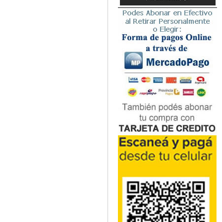
Microbiología
Nefrología
Neonatología / Pediatría
Neumología
Neuroanatomía / Neurociencia
Neurocirugía
Neurología
Nutrición
Odontología
Oftalmología
Oncología / Cuidados Paliativos
Ortopedía / Traumatología
Osteopatía
Otorrinolaringología
Patología
Podología
Psicología
Psiquiatría
Química