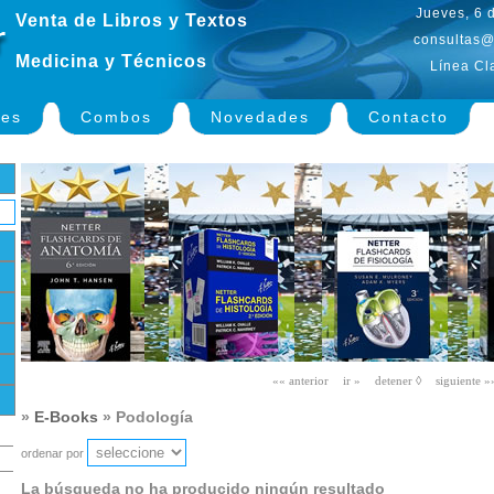
Jueves, 6 
Venta de Libros y Textos
consultas@
Medicina y Técnicos
Línea Cl
nes
Combos
Novedades
Contacto
»
E-Books
» Podología
ordenar por
La búsqueda no ha producido ningún resultado