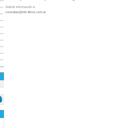
Solicite información a:
consultas@info-libros.com.ar