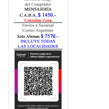
Fisiatría / Kinesiología
Fisiología / Fisiopatología
Fitomedicina
Fonoaudiología
Gastroenterología
Genética
Geriatría
Ginecología / Obstetricia
Hematología
Histología
Homeopatía
Infectología
Inmunología
Instrumentación Quirurgica
Laboratorio
Medicina del Deporte / Rehabilitación
Medicina Emergencias / Urgencias
Medicina Forense / Legal
Medicina General
Medicina Interna