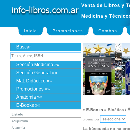
Venta de Libros y T
Medicina y Técnico
Inicio
Promociones
Combos
Buscar
Sección Medicina »»
Sección General »»
Mat. Didáctico »»
Promociones »»
Anatomia »»
E-Books »»
»
E-Books
» Bioética / É
Listado
ordenar por
Acupuntura
Anatomía
La búsqueda no ha pro