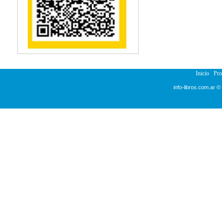
Reumatología
Salud Pública
Sección Medicina
Semiología
Terapia Ocupacional
Urología
Veterinaria
Inicio
Pr
info-libros.com.ar ©