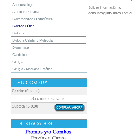
Anestesiología
Solicite información a:
Atención Primaria
consultas@info-libros.com.ar
Bioestadistica / Estadística
Bioética / Ética
Biología
Biología Celular y Molecular
Bioquímica
Cardiología
Cirugía
Cirugía / Medicina Estética
Cuidados Intensivos
SU COMPRA
Dermatología
Diagnóstico por Imagen / Radiología
Carrito
(0 Items)
Diccionarios
Su carrito esta vacio!
Embriología
Subtotal:
$ 0,00
Endocrinología
Enfermería
DESTACADOS
Epidemiología
Farmacia / Farmacología