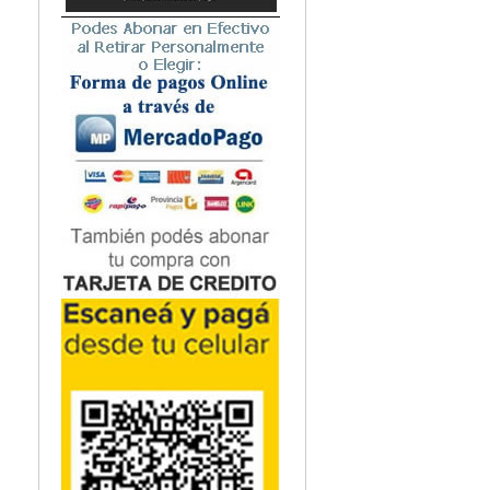
Microbiología
Nefrología
Neonatología / Pediatría
Neumología
Neuroanatomía / Neurociencia
Neurocirugía
Neurología
Nutrición
Odontología
Oftalmología
Oncología / Cuidados Paliativos
Ortopedía / Traumatología
Osteopatía
Otorrinolaringología
Patología
Podología
Psicología
Psiquiatría
Química