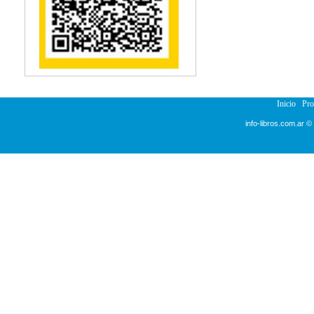
Reumatología
Salud Pública
Sección Medicina
Semiología
Terapia Ocupacional
Urología
Veterinaria
Inicio
Pr
info-libros.com.ar ©