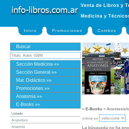
Venta de Libros y T
Medicina y Técnico
Inicio
Promociones
Combos
Buscar
Sección Medicina »»
Sección General »»
Mat. Didáctico »»
Promociones »»
Anatomia »»
E-Books »»
»
E-Books
» Anestesiol
Listado
ordenar por
Acupuntura
Anatomía
La búsqueda no ha pro