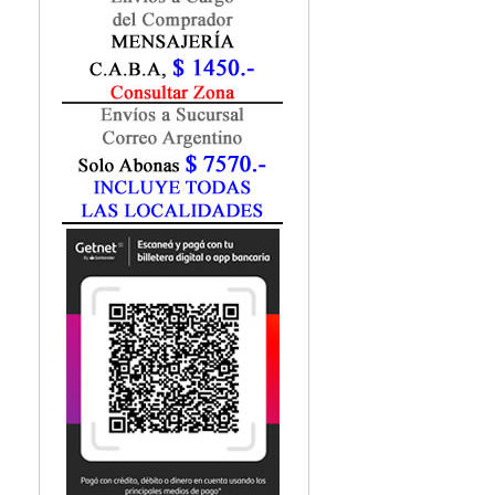
Fisiatría / Kinesiología
Fisiología / Fisiopatología
Fitomedicina
Fonoaudiología
Gastroenterología
Genética
Geriatría
Ginecología / Obstetricia
Hematología
Histología
Homeopatía
Infectología
Inmunología
Instrumentación Quirurgica
Laboratorio
Medicina del Deporte / Rehabilitación
Medicina Emergencias / Urgencias
Medicina Forense / Legal
Medicina General
Medicina Interna