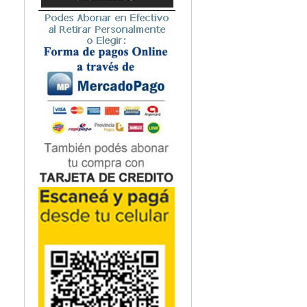
Microbiología
Nefrología
Neonatología / Pediatría
Neumología
Neuroanatomía / Neurociencia
Neurocirugía
Neurología
Nutrición
Odontología
Oftalmología
Oncología / Cuidados Paliativos
Ortopedía / Traumatología
Osteopatía
Otorrinolaringología
Patología
Podología
Psicología
Psiquiatría
Química