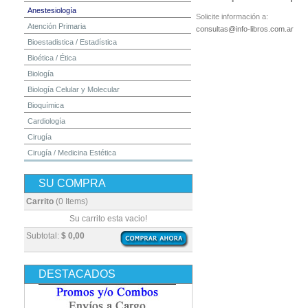
Anestesiología
Solicite información a:
Atención Primaria
consultas@info-libros.com.ar
Bioestadistica / Estadística
Bioética / Ética
Biología
Biología Celular y Molecular
Bioquímica
Cardiología
Cirugía
Cirugía / Medicina Estética
Cuidados Intensivos
SU COMPRA
Dermatología
Diagnóstico por Imagen / Radiología
Carrito
(0 Items)
Diccionarios
Su carrito esta vacio!
Embriología
Subtotal:
$ 0,00
Endocrinología
Enfermería
DESTACADOS
Epidemiología
Farmacia / Farmacología