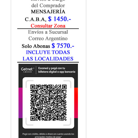
Fisiatría / Kinesiología
Fisiología / Fisiopatología
Fitomedicina
Fonoaudiología
Gastroenterología
Genética
Geriatría
Ginecología / Obstetricia
Hematología
Histología
Homeopatía
Infectología
Inmunología
Instrumentación Quirurgica
Laboratorio
Medicina del Deporte / Rehabilitación
Medicina Emergencias / Urgencias
Medicina Forense / Legal
Medicina General
Medicina Interna