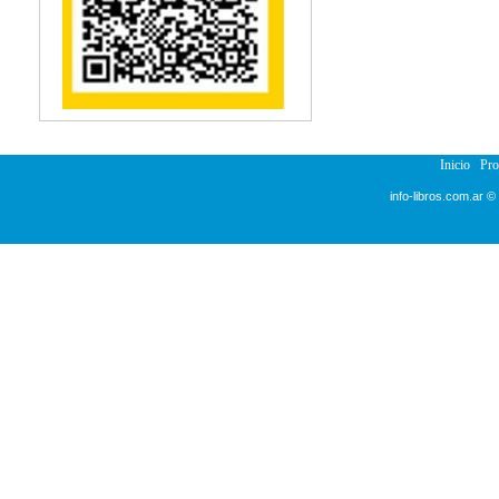
Reumatología
Salud Pública
Sección Medicina
Semiología
Terapia Ocupacional
Urología
Veterinaria
Inicio
Pr
info-libros.com.ar ©