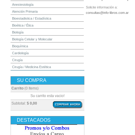
Anestesiología
Solicite información a:
Atención Primaria
consultas@info-libros.com.ar
Bioestadistica / Estadística
Bioética / Ética
Biología
Biología Celular y Molecular
Bioquímica
Cardiología
Cirugía
Cirugía / Medicina Estética
Cuidados Intensivos
SU COMPRA
Dermatología
Diagnóstico por Imagen / Radiología
Carrito
(0 Items)
Diccionarios
Su carrito esta vacio!
Embriología
Subtotal:
$ 0,00
Endocrinología
Enfermería
DESTACADOS
Epidemiología
Farmacia / Farmacología