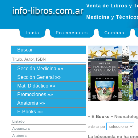
Venta de Libros y T
Medicina y Técnico
Inicio
Promociones
Combos
Buscar
Sección Medicina »»
Sección General »»
Mat. Didáctico »»
Promociones »»
Anatomia »»
E-Books »»
»
E-Books
» Neonatologí
Listado
ordenar por
Acupuntura
Anatomía
La búsqueda no ha pro