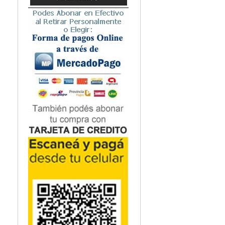
Microbiología
Nefrología
Neonatología / Pediatría
Neumología
Neuroanatomía / Neurociencia
Neurocirugía
Neurología
Nutrición
Odontología
Oftalmología
Oncología / Cuidados Paliativos
Ortopedía / Traumatología
Osteopatía
Otorrinolaringología
Patología
Podología
Psicología
Psiquiatría
Química