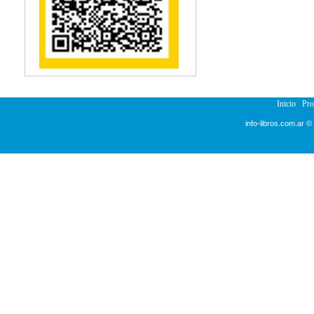
Reumatología
Salud Pública
Sección Medicina
Semiología
Terapia Ocupacional
Urología
Veterinaria
Inicio
Pr
info-libros.com.ar ©