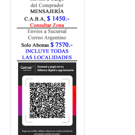
Fisiatría / Kinesiología
Fisiología / Fisiopatología
Fitomedicina
Fonoaudiología
Gastroenterología
Genética
Geriatría
Ginecología / Obstetricia
Hematología
Histología
Homeopatía
Infectología
Inmunología
Instrumentación Quirurgica
Laboratorio
Medicina del Deporte / Rehabilitación
Medicina Emergencias / Urgencias
Medicina Forense / Legal
Medicina General
Medicina Interna