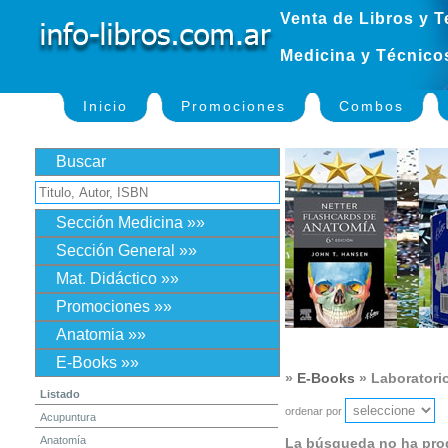
Venta de Libros y T
Medicina y Técnico
Inicio
Promociones
Combos
Buscar
Sección Medicina »»
Sección General »»
Mat. Didáctico »»
Promociones »»
Anatomia »»
E-Books »»
»
E-Books
» Laboratori
Listado
ordenar por
Acupuntura
Anatomía
La búsqueda no ha pro