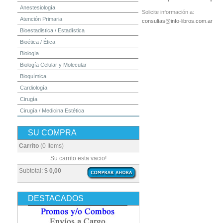
Anestesiología
Solicite información a:
Atención Primaria
consultas@info-libros.com.ar
Bioestadistica / Estadística
Bioética / Ética
Biología
Biología Celular y Molecular
Bioquímica
Cardiología
Cirugía
Cirugía / Medicina Estética
Cuidados Intensivos
SU COMPRA
Dermatología
Diagnóstico por Imagen / Radiología
Carrito
(0 Items)
Diccionarios
Su carrito esta vacio!
Embriología
Subtotal:
$ 0,00
Endocrinología
Enfermería
DESTACADOS
Epidemiología
Farmacia / Farmacología