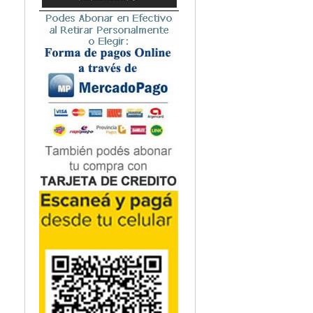
Microbiología
Nefrología
Neonatología / Pediatría
Neumología
Neuroanatomía / Neurociencia
Neurocirugía
Neurología
Nutrición
Odontología
Oftalmología
Oncología / Cuidados Paliativos
Ortopedía / Traumatología
Osteopatía
Otorrinolaringología
Patología
Podología
Psicología
Psiquiatría
Química