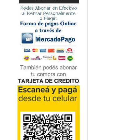
Microbiología
Nefrología
Neonatología / Pediatría
Neumología
Neuroanatomía / Neurociencia
Neurocirugía
Neurología
Nutrición
Odontología
Oftalmología
Oncología / Cuidados Paliativos
Ortopedía / Traumatología
Osteopatía
Otorrinolaringología
Patología
Podología
Psicología
Psiquiatría
Química