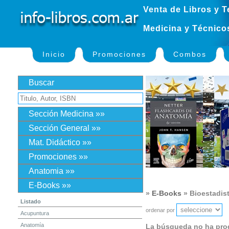
Venta de Libros y T
Medicina y Técnico
Inicio
Promociones
Combos
Buscar
Sección Medicina »»
Sección General »»
Mat. Didáctico »»
Promociones »»
Anatomia »»
E-Books »»
»
E-Books
» Bioestadist
Listado
ordenar por
Acupuntura
Anatomía
La búsqueda no ha pro