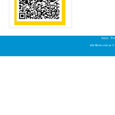
Reumatología
Salud Pública
Sección Medicina
Semiología
Terapia Ocupacional
Urología
Veterinaria
Inicio
Pr
info-libros.com.ar ©