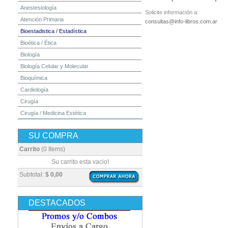
Anestesiología
Solicite información a:
Atención Primaria
consultas@info-libros.com.ar
Bioestadistica / Estadística
Bioética / Ética
Biología
Biología Celular y Molecular
Bioquímica
Cardiología
Cirugía
Cirugía / Medicina Estética
Cuidados Intensivos
SU COMPRA
Dermatología
Diagnóstico por Imagen / Radiología
Carrito
(0 Items)
Diccionarios
Su carrito esta vacio!
Embriología
Subtotal:
$ 0,00
Endocrinología
Enfermería
DESTACADOS
Epidemiología
Farmacia / Farmacología