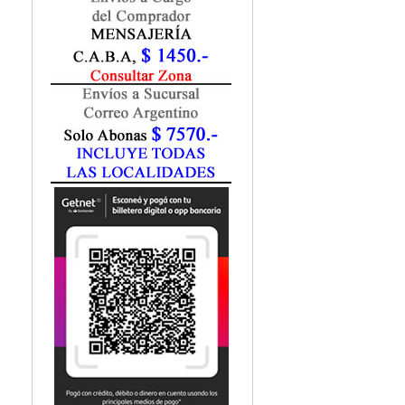
Fisiatría / Kinesiología
Fisiología / Fisiopatología
Fitomedicina
Fonoaudiología
Gastroenterología
Genética
Geriatría
Ginecología / Obstetricia
Hematología
Histología
Homeopatía
Infectología
Inmunología
Instrumentación Quirurgica
Laboratorio
Medicina del Deporte / Rehabilitación
Medicina Emergencias / Urgencias
Medicina Forense / Legal
Medicina General
Medicina Interna