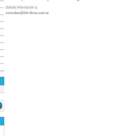
Solicite información a:
consultas@info-libros.com.ar