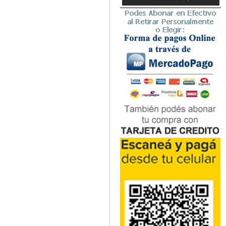
Microbiología
Nefrología
Neonatología / Pediatría
Neumología
Neuroanatomía / Neurociencia
Neurocirugía
Neurología
Nutrición
Odontología
Oftalmología
Oncología / Cuidados Paliativos
Ortopedía / Traumatología
Osteopatía
Otorrinolaringología
Patología
Podología
Psicología
Psiquiatría
Química