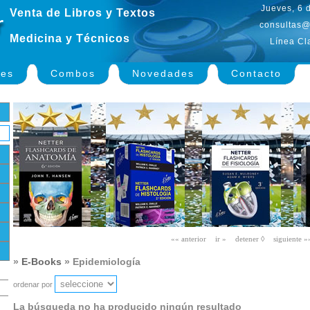
Jueves, 6 
Venta de Libros y Textos
consultas@
Medicina y Técnicos
Línea Cl
nes
Combos
Novedades
Contacto
»
E-Books
» Epidemiología
ordenar por
La búsqueda no ha producido ningún resultado