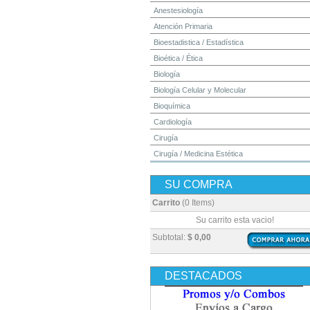
Anestesiología
Atención Primaria
Bioestadistica / Estadística
Bioética / Ética
Biología
Biología Celular y Molecular
Bioquímica
Cardiología
Cirugía
Cirugía / Medicina Estética
Cuidados Intensivos
SU COMPRA
Dermatología
Diagnóstico por Imagen / Radiología
Carrito
(0 Items)
Diccionarios
Su carrito esta vacio!
Embriología
Subtotal:
$ 0,00
Endocrinología
Enfermería
DESTACADOS
Epidemiología
Farmacia / Farmacología