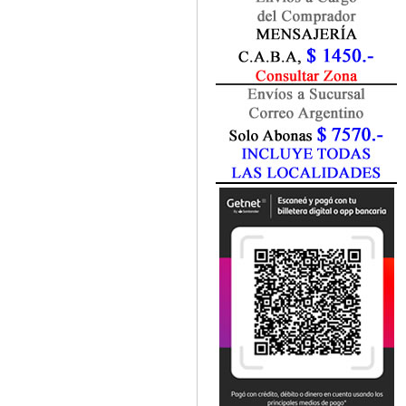
Fisiatría / Kinesiología
Fisiología / Fisiopatología
Fitomedicina
Fonoaudiología
Gastroenterología
Genética
Geriatría
Ginecología / Obstetricia
Hematología
Histología
Homeopatía
Infectología
Inmunología
Instrumentación Quirurgica
Laboratorio
Medicina del Deporte / Rehabilitación
Medicina Emergencias / Urgencias
Medicina Forense / Legal
Medicina General
Medicina Interna