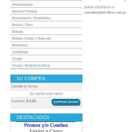
Anestesiología
Solicite información a:
Atención Primaria
consultas@info-libros.com.ar
Bioestadistica / Estadística
Bioética / Ética
Biología
Biología Celular y Molecular
Bioquímica
Cardiología
Cirugía
Cirugía / Medicina Estética
Cuidados Intensivos
SU COMPRA
Dermatología
Diagnóstico por Imagen / Radiología
Carrito
(0 Items)
Diccionarios
Su carrito esta vacio!
Embriología
Subtotal:
$ 0,00
Endocrinología
Enfermería
DESTACADOS
Epidemiología
Farmacia / Farmacología