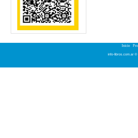
Reumatología
Salud Pública
Sección Medicina
Semiología
Terapia Ocupacional
Urología
Veterinaria
Inicio
Pr
info-libros.com.ar ©