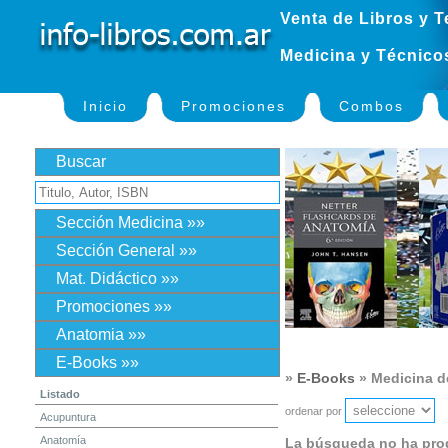
Venta de Libros y T
Medicina y Técnico
Inicio
Promociones
Combos
Buscar
Sección Medicina »»
Sección General »»
Mat. Didáctico »»
Promociones »»
Anatomia »»
E-Books »»
»
E-Books
» Medicina de
Listado
ordenar por
Acupuntura
Anatomía
La búsqueda no ha pro