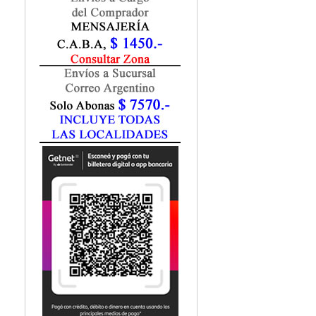
Fisiatría / Kinesiología
Fisiología / Fisiopatología
Fitomedicina
Fonoaudiología
Gastroenterología
Genética
Geriatría
Ginecología / Obstetricia
Hematología
Histología
Homeopatía
Infectología
Inmunología
Instrumentación Quirurgica
Laboratorio
Medicina del Deporte / Rehabilitación
Medicina Emergencias / Urgencias
Medicina Forense / Legal
Medicina General
Medicina Interna