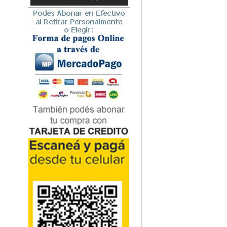
Microbiología
Nefrología
Neonatología / Pediatría
Neumología
Neuroanatomía / Neurociencia
Neurocirugía
Neurología
Nutrición
Odontología
Oftalmología
Oncología / Cuidados Paliativos
Ortopedía / Traumatología
Osteopatía
Otorrinolaringología
Patología
Podología
Psicología
Psiquiatría
Química