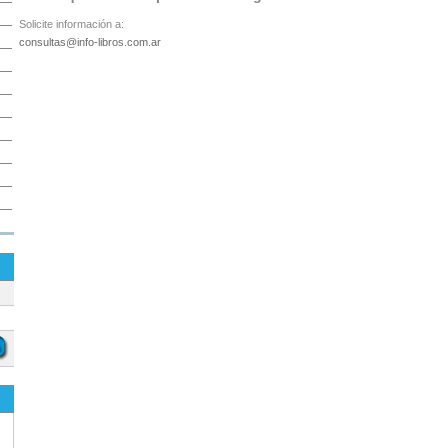
Solicite información a:
consultas@info-libros.com.ar