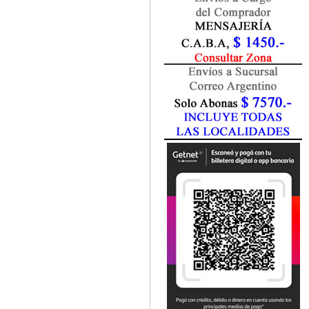
Fisiatría / Kinesiología
Fisiología / Fisiopatología
Fitomedicina
Fonoaudiología
Gastroenterología
Genética
Geriatría
Ginecología / Obstetricia
Hematología
Histología
Homeopatía
Infectología
Inmunología
Instrumentación Quirurgica
Laboratorio
Medicina del Deporte / Rehabilitación
Medicina Emergencias / Urgencias
Medicina Forense / Legal
Medicina General
Medicina Interna