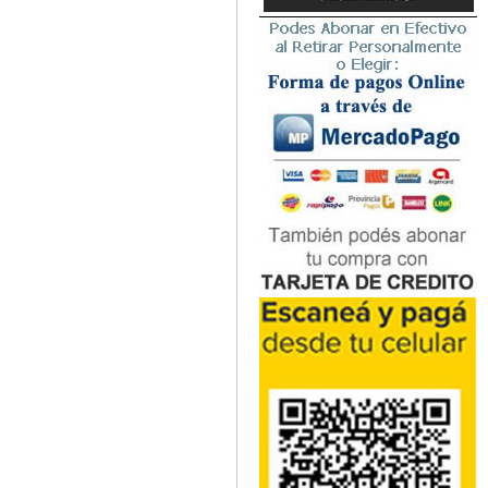
Microbiología
Nefrología
Neonatología / Pediatría
Neumología
Neuroanatomía / Neurociencia
Neurocirugía
Neurología
Nutrición
Odontología
Oftalmología
Oncología / Cuidados Paliativos
Ortopedía / Traumatología
Osteopatía
Otorrinolaringología
Patología
Podología
Psicología
Psiquiatría
Química