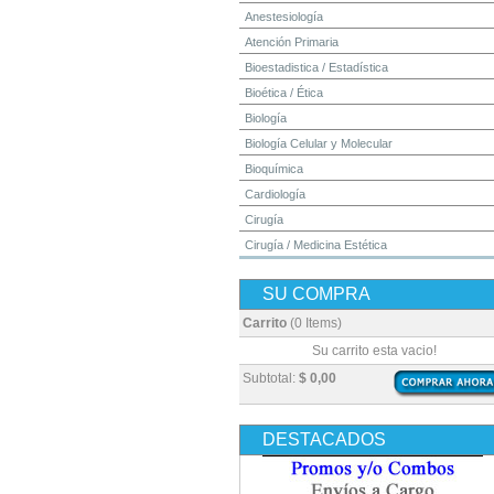
Anestesiología
Atención Primaria
Bioestadistica / Estadística
Bioética / Ética
Biología
Biología Celular y Molecular
Bioquímica
Cardiología
Cirugía
Cirugía / Medicina Estética
Cuidados Intensivos
SU COMPRA
Dermatología
Diagnóstico por Imagen / Radiología
Carrito
(0 Items)
Diccionarios
Su carrito esta vacio!
Embriología
Subtotal:
$ 0,00
Endocrinología
Enfermería
DESTACADOS
Epidemiología
Farmacia / Farmacología