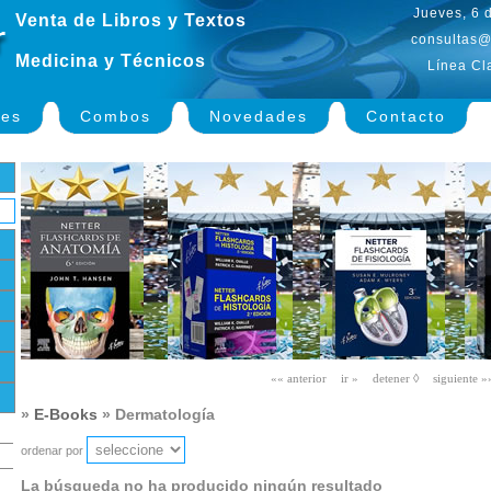
Jueves, 6 
Venta de Libros y Textos
consultas@
Medicina y Técnicos
Línea Cl
nes
Combos
Novedades
Contacto
»
E-Books
» Dermatología
ordenar por
La búsqueda no ha producido ningún resultado