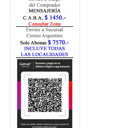
Fisiatría / Kinesiología
Fisiología / Fisiopatología
Fitomedicina
Fonoaudiología
Gastroenterología
Genética
Geriatría
Ginecología / Obstetricia
Hematología
Histología
Homeopatía
Infectología
Inmunología
Instrumentación Quirurgica
Laboratorio
Medicina del Deporte / Rehabilitación
Medicina Emergencias / Urgencias
Medicina Forense / Legal
Medicina General
Medicina Interna