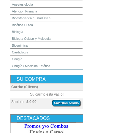
Anestesiología
Atención Primaria
Bioestadistica / Estadística
Bioética / Ética
Biología
Biología Celular y Molecular
Bioquímica
Cardiología
Cirugía
Cirugía / Medicina Estética
Cuidados Intensivos
SU COMPRA
Dermatología
Diagnóstico por Imagen / Radiología
Carrito
(0 Items)
Diccionarios
Su carrito esta vacio!
Embriología
Subtotal:
$ 0,00
Endocrinología
Enfermería
DESTACADOS
Epidemiología
Farmacia / Farmacología