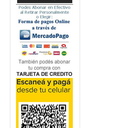
Microbiología
Nefrología
Neonatología / Pediatría
Neumología
Neuroanatomía / Neurociencia
Neurocirugía
Neurología
Nutrición
Odontología
Oftalmología
Oncología / Cuidados Paliativos
Ortopedía / Traumatología
Osteopatía
Otorrinolaringología
Patología
Podología
Psicología
Psiquiatría
Química