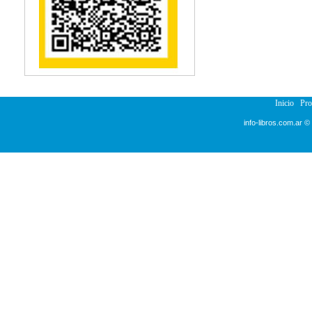
Reumatología
Salud Pública
Semiología
Terapia Ocupacional
Urología
Veterinaria
Inicio
Pr
info-libros.com.ar ©