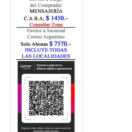
Fisiatría / Kinesiología
Fisiología / Fisiopatología
Fitomedicina
Fonoaudiología
Gastroenterología
Genética
Geriatría
Ginecología / Obstetricia
Hematología
Histología
Homeopatía
Infectología
Inmunología
Instrumentación Quirurgica
Laboratorio
Medicina del Deporte / Rehabilitación
Medicina Emergencias / Urgencias
Medicina Forense / Legal
Medicina General
Medicina Interna