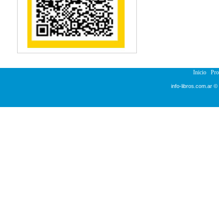
Reumatología
Salud Pública
Sección Medicina
Semiología
Terapia Ocupacional
Urología
Veterinaria
Inicio
Pr
info-libros.com.ar ©