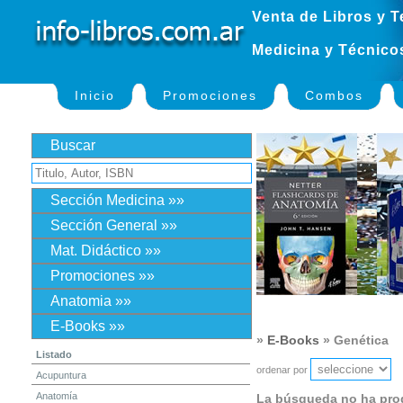
Venta de Libros y T
Medicina y Técnico
Inicio
Promociones
Combos
Buscar
Sección Medicina »»
Sección General »»
Mat. Didáctico »»
Promociones »»
Anatomia »»
E-Books »»
»
E-Books
» Genética
Listado
ordenar por
Acupuntura
Anatomía
La búsqueda no ha pro