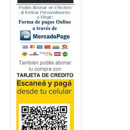
Microbiología
Nefrología
Neonatología / Pediatría
Neumología
Neuroanatomía / Neurociencia
Neurocirugía
Neurología
Nutrición
Odontología
Oftalmología
Oncología / Cuidados Paliativos
Ortopedía / Traumatología
Osteopatía
Otorrinolaringología
Patología
Podología
Psicología
Psiquiatría
Química