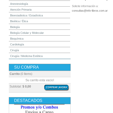
Anestesiología
Solicite información a:
Atención Primaria
consultas@info-libros.com.ar
Bioestadistica / Estadística
Bioética / Ética
Biología
Biología Celular y Molecular
Bioquímica
Cardiología
Cirugía
Cirugía / Medicina Estética
Cuidados Intensivos
SU COMPRA
Dermatología
Diagnóstico por Imagen / Radiología
Carrito
(0 Items)
Diccionarios
Su carrito esta vacio!
Embriología
Subtotal:
$ 0,00
Endocrinología
Enfermería
DESTACADOS
Epidemiología
Farmacia / Farmacología