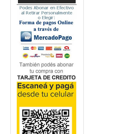
Microbiología
Nefrología
Neonatología / Pediatría
Neumología
Neuroanatomía / Neurociencia
Neurocirugía
Neurología
Nutrición
Odontología
Oftalmología
Oncología / Cuidados Paliativos
Ortopedía / Traumatología
Osteopatía
Otorrinolaringología
Patología
Podología
Psicología
Psiquiatría
Química