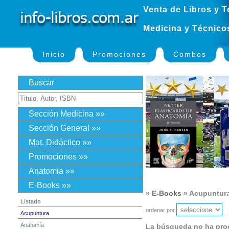
Venta de Libros y T
Medicina y Técnico
Inicio
Promociones
Combos
Buscar
Sección Medicina »»
Sección General »»
Mat. Didáctico »»
Promociones »»
Anatomia »»
E-Books »»
»
E-Books
» Acupuntur
Listado
ordenar por
Acupuntura
Anatomía
La búsqueda no ha pro