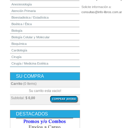
Anestesiología
Solicite información a:
Atención Primaria
consultas@info-libros.com.ar
Bioestadistica / Estadística
Bioética / Ética
Biología
Biología Celular y Molecular
Bioquímica
Cardiología
Cirugía
Cirugía / Medicina Estética
Cuidados Intensivos
SU COMPRA
Dermatología
Diagnóstico por Imagen / Radiología
Carrito
(0 Items)
Diccionarios
Su carrito esta vacio!
Embriología
Subtotal:
$ 0,00
Endocrinología
Enfermería
DESTACADOS
Epidemiología
Farmacia / Farmacología