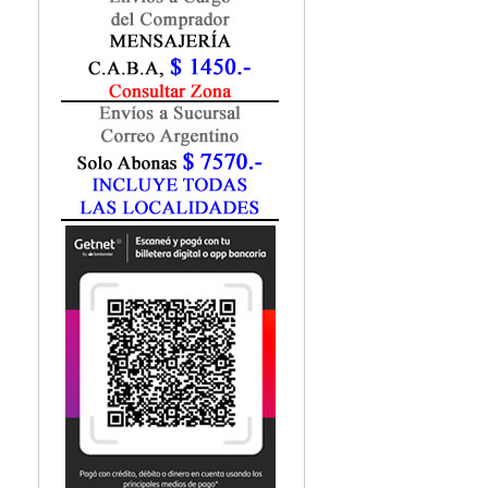
Fisiatría / Kinesiología
Fisiología / Fisiopatología
Fitomedicina
Fonoaudiología
Gastroenterología
Genética
Geriatría
Ginecología / Obstetricia
Hematología
Histología
Homeopatía
Infectología
Inmunología
Instrumentación Quirurgica
Laboratorio
Medicina del Deporte / Rehabilitación
Medicina Emergencias / Urgencias
Medicina Forense / Legal
Medicina General
Medicina Interna