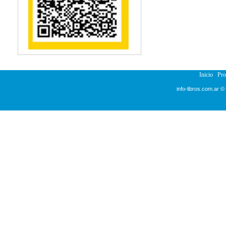
Reumatología
Salud Pública
Sección Medicina
Semiología
Terapia Ocupacional
Urología
Veterinaria
Inicio
Pr
info-libros.com.ar ©