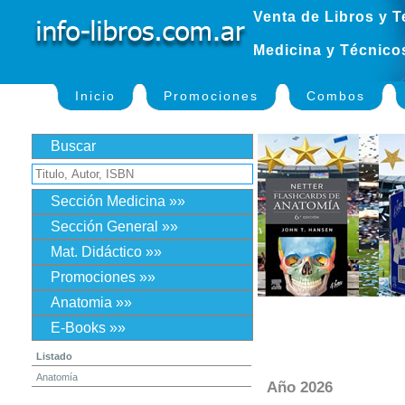
Venta de Libros y T
Medicina y Técnico
Inicio
Promociones
Combos
Buscar
Sección Medicina »»
Sección General »»
Mat. Didáctico »»
Promociones »»
Anatomia »»
E-Books »»
Listado
Anatomía
Año 2026