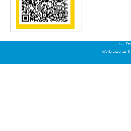
Inicio
Pr
info-libros.com.ar ©