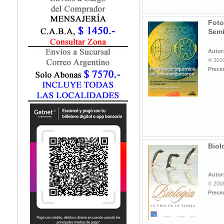
Marketing / Publicidad
Matemática
Foto
Medio Ambiente
Semi
Metodología Investigación
Negocios
Autor
Periodismo
© 2010
Precio
Política
Programación
Psicología
Química
Recursos Humanos
Redes / LAN / WiFi
Sociología
Biol
Turismo
Autor
© 2008
Precio