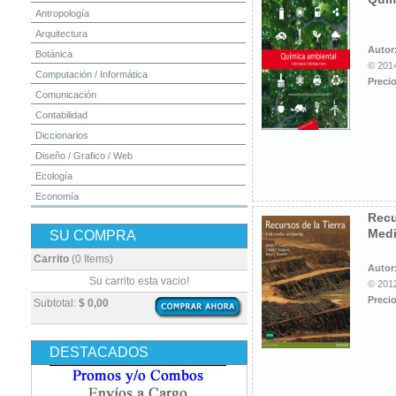
Antropología
Arquitectura
Autor
Botánica
© 2014
Computación / Informática
Precio
Comunicación
Contabilidad
Diccionarios
Diseño / Grafico / Web
Ecología
Economía
Recu
Educación
Medi
SU COMPRA
Electrónica
Estadística
Carrito
(0 Items)
Autor
Finanzas
Su carrito esta vacio!
© 2012
Física
Precio
Subtotal:
$ 0,00
Geografía / Geología
Higiene y Seguridad
DESTACADOS
Historia
Ingeniería