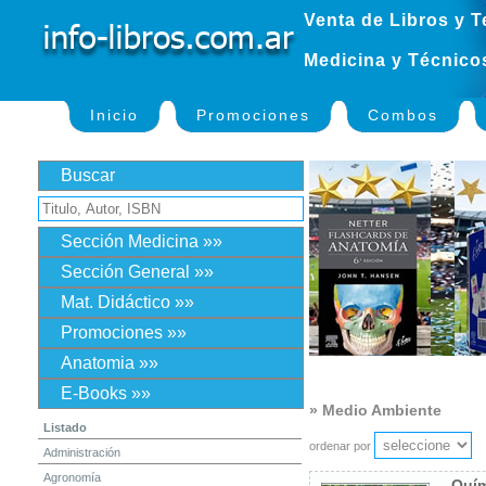
Venta de Libros y T
Medicina y Técnico
Inicio
Promociones
Combos
Buscar
Sección Medicina »»
Sección General »»
Mat. Didáctico »»
Promociones »»
Anatomia »»
E-Books »»
» Medio Ambiente
Listado
ordenar por
Administración
Agronomía
Quím