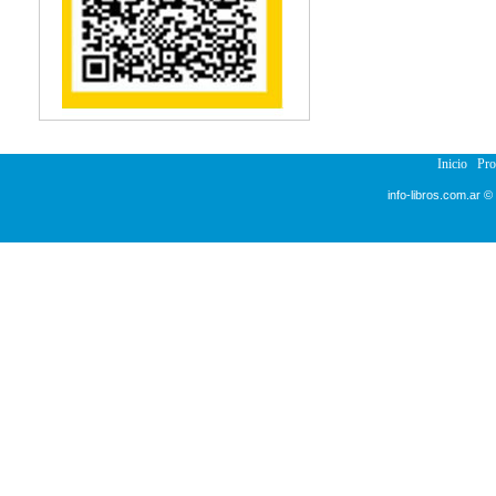
Inicio
Pr
info-libros.com.ar ©