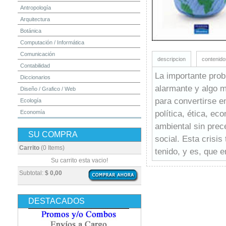
Antropología
Arquitectura
Botánica
Computación / Informática
Comunicación
descripcion
contenido
Contabilidad
La importante prob
Diccionarios
alarmante y algo m
Diseño / Grafico / Web
para convertirse e
Ecología
política, ética, e
Economía
Educación
ambiental sin prec
SU COMPRA
Electrónica
social. Esta crisis
Estadística
Carrito
(0 Items)
tenido, y es, que 
Finanzas
Su carrito esta vacio!
Física
Subtotal:
$ 0,00
Geografía / Geología
Higiene y Seguridad
DESTACADOS
Historia
Ingeniería