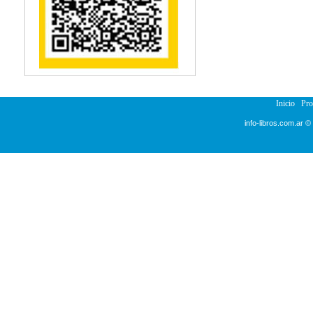
Inicio
Pr
info-libros.com.ar ©