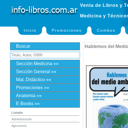
Venta de Libros y T
Medicina y Técnico
Inicio
Promociones
Combos
Buscar
Hablemos del Medi
Sección Medicina »»
Sección General »»
Mat. Didáctico »»
Promociones »»
Anatomia »»
E-Books »»
Listado
Administración
Agronomía