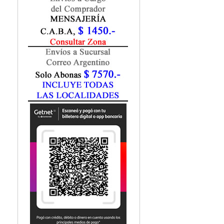
Marketing / Publicidad
Matemática
Medio Ambiente
Metodología Investigación
Negocios
Periodismo
Política
Programación
Psicología
Química
Recursos Humanos
Redes / LAN / WiFi
Sociología
Turismo