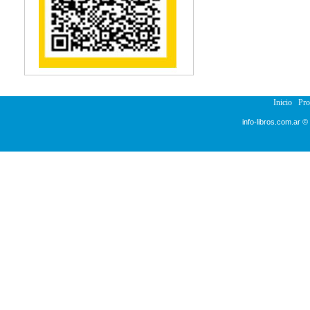
Inicio
Pr
info-libros.com.ar ©