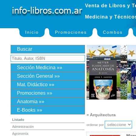
Venta de Libros y T
Medicina y Técnico
Inicio
Promociones
Combos
Buscar
Sección Medicina »»
Sección General »»
Mat. Didáctico »»
Promociones »»
Anatomia »»
E-Books »»
» Arquitectura
Listado
ordenar por
Administración
Agronomía
Manu