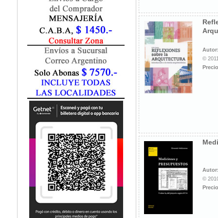
Marketing / Publicidad
Matemática
Refl
Medio Ambiente
Arqu
Metodología Investigación
Negocios
Autor
Periodismo
© 2011
Precio
Política
Programación
Psicología
Química
Recursos Humanos
Redes / LAN / WiFi
Sociología
Medi
Turismo
Autor
© 2010
Precio