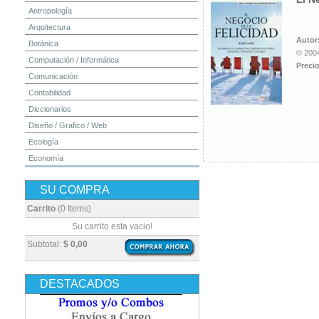
Antropología
Arquitectura
Autor
Botánica
© 2004
Computación / Informática
Precio
Comunicación
Contabilidad
Diccionarios
Diseño / Grafico / Web
Ecología
Economía
Educación
SU COMPRA
Electrónica
Estadística
Carrito
(0 Items)
Finanzas
Su carrito esta vacio!
Física
Subtotal:
$ 0,00
Geografía / Geología
Higiene y Seguridad
DESTACADOS
Historia
Ingeniería