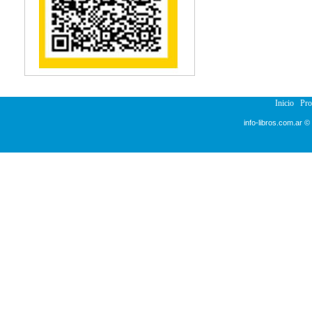
Inicio
Pr
info-libros.com.ar ©