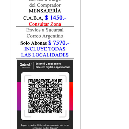
Marketing / Publicidad
Matemática
Medio Ambiente
Metodología Investigación
Negocios
Periodismo
Política
Programación
Psicología
Química
Recursos Humanos
Redes / LAN / WiFi
Sociología
Turismo