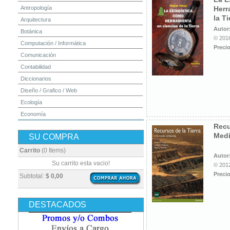
Antropología
Herr
la Ti
Arquitectura
Autor
Botánica
© 2016
Computación / Informática
Precio
Comunicación
Contabilidad
Diccionarios
Diseño / Grafico / Web
Ecología
Economía
Recu
Educación
Medi
SU COMPRA
Electrónica
Estadística
Carrito
(0 Items)
Autor
Finanzas
Su carrito esta vacio!
© 2012
Física
Precio
Subtotal:
$ 0,00
Geografía / Geología
Higiene y Seguridad
DESTACADOS
Historia
Ingeniería