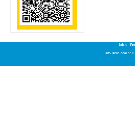
Inicio
Pr
info-libros.com.ar ©