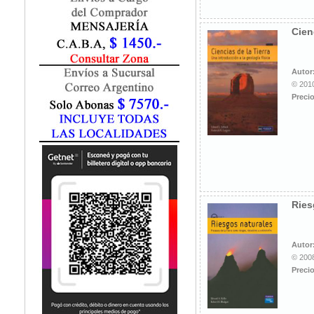
Marketing / Publicidad
Matemática
Cienc
Medio Ambiente
Metodología Investigación
Negocios
Autor
Periodismo
© 2010
Precio
Política
Programación
Psicología
Química
Recursos Humanos
Redes / LAN / WiFi
Sociología
Ries
Turismo
Autor
© 2008
Precio