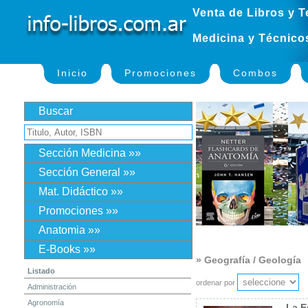
Venta de Libros y T
Medicina y Técnico
Inicio
Promociones
Combos
Buscar
Sección Medicina »»
Sección General »»
Mat. Didáctico »»
Promociones »»
Anatomia »»
E-Books »»
» Geografía / Geología
Listado
ordenar por
Administración
Agronomía
La E