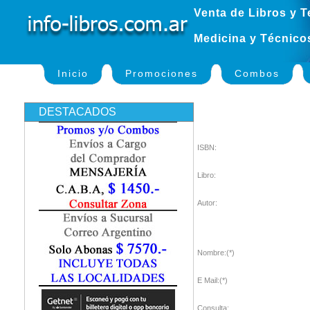
Venta de Libros y T
Medicina y Técnico
Inicio
Promociones
Combos
DESTACADOS
ISBN:
Libro:
Autor:
Nombre:(*)
E Mail:(*)
Consulta: