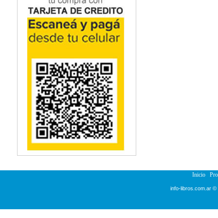
Inicio
Pr
info-libros.com.ar ©