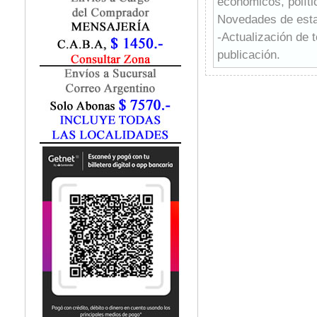
económicos, políti
Marketing / Publicidad
Novedades de esta
Matemática
-Actualización de 
Medio Ambiente
Metodología Investigación
publicación.
Negocios
-Importancia de to
Periodismo
Política
Programación
Psicología
Química
Recursos Humanos
Redes / LAN / WiFi
Sociología
Turismo