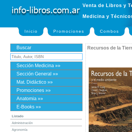
Venta de Libros y T
Medicina y Técnico
Inicio
Promociones
Combos
Buscar
Recursos de la Tier
Sección Medicina »»
Sección General »»
Mat. Didáctico »»
Promociones »»
Anatomia »»
E-Books »»
Listado
Administración
Agronomía