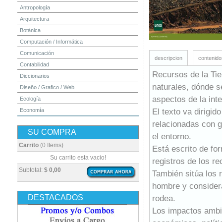
Antropología
Arquitectura
Botánica
Computación / Informática
Comunicación
descripcion
contenido
Contabilidad
Recursos de la Tie
Diccionarios
naturales, dónde s
Diseño / Grafico / Web
aspectos de la int
Ecología
El texto va dirigi
Economía
Educación
relacionadas con g
SU COMPRA
Electrónica
el entorno.
Estadística
Carrito
(0 Items)
Está escrito de fo
Finanzas
Su carrito esta vacio!
registros de los r
Física
Subtotal:
$ 0,00
También sitúa los r
Geografía / Geología
hombre y considera
Higiene y Seguridad
DESTACADOS
rodea.
Historia
Los impactos ambie
Ingeniería