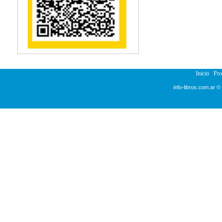
Inicio
Pr
info-libros.com.ar ©