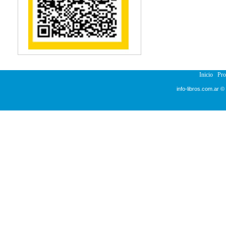
Inicio
Pr
info-libros.com.ar ©