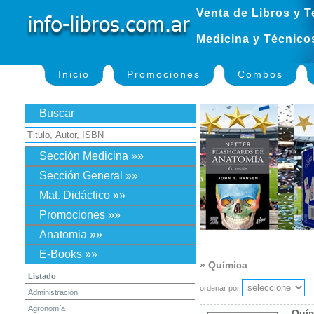
Venta de Libros y T
Medicina y Técnico
Inicio
Promociones
Combos
Buscar
Sección Medicina »»
Sección General »»
Mat. Didáctico »»
Promociones »»
Anatomia »»
E-Books »»
» Química
Listado
ordenar por
Administración
Agronomía
Quím