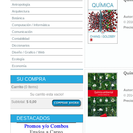
Antropología
Arquitectura
Autor
Botánica
© 2016
Computación / Informática
Precio
Comunicación
Contabilidad
Diccionarios
Diseño / Grafico / Web
Ecología
Economía
Quím
Educación
SU COMPRA
Electrónica
Estadística
Carrito
(0 Items)
Autor
Finanzas
Su carrito esta vacio!
© 2014
Física
Precio
Subtotal:
$ 0,00
Geografía / Geología
Higiene y Seguridad
DESTACADOS
Historia
Ingeniería