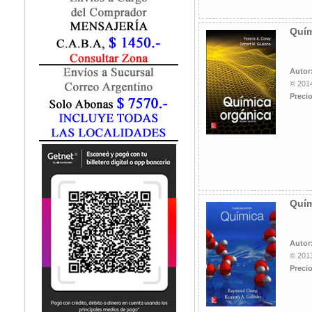
Marketing / Publicidad
Matemática
Quím
Medio Ambiente
Metodología Investigación
Negocios
Autor
Periodismo
© 2014
Precio
Política
Programación
Psicología
Química
Recursos Humanos
Redes / LAN / WiFi
Sociología
Quím
Turismo
Autor
© 2013
Precio