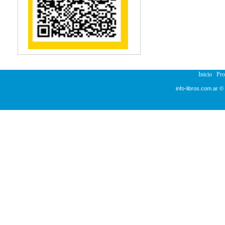
Inicio
Pr
info-libros.com.ar ©