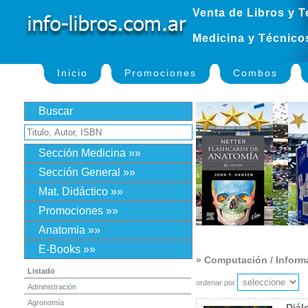
Venta de Libros y T
Medicina y Técnico
Inicio
Promociones
Combos
Buscar
Sección Medicina »»
Sección General »»
Mat. Didáctico »»
Promociones »»
Anatomia »»
E-Books »»
» Computación / Inform
Listado
ordenar por
Administración
Agronomía
Diál