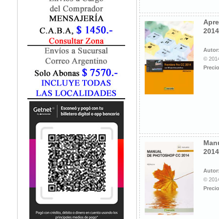
Marketing / Publicidad
Matemática
Apre
Medio Ambiente
2014
Metodología Investigación
Negocios
Autor
Periodismo
© 2014
Precio
Política
Programación
Psicología
Química
Recursos Humanos
Redes / LAN / WiFi
Sociología
Manu
Turismo
2014
Autor
© 2014
Precio