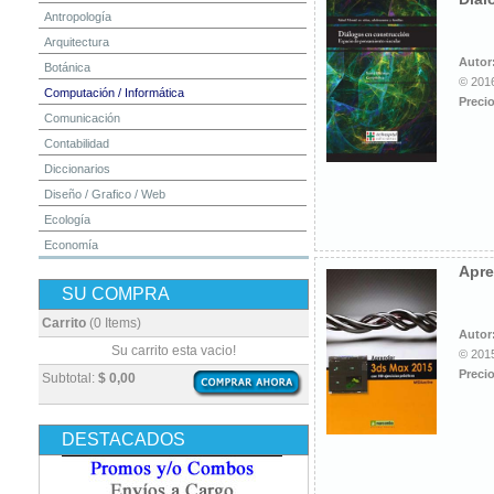
Antropología
Arquitectura
Autor
Botánica
© 2016
Computación / Informática
Precio
Comunicación
Contabilidad
Diccionarios
Diseño / Grafico / Web
Ecología
Economía
Apre
Educación
SU COMPRA
Electrónica
Estadística
Carrito
(0 Items)
Autor
Finanzas
Su carrito esta vacio!
© 2015
Física
Precio
Subtotal:
$ 0,00
Geografía / Geología
Higiene y Seguridad
DESTACADOS
Historia
Ingeniería