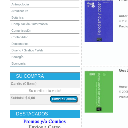
Antropología
Arquitectura
Autor
Botánica
© 2007
Computación / Informática
Precio
Comunicación
Contabilidad
Diccionarios
Diseño / Grafico / Web
Ecología
Economía
Gest
Educación
SU COMPRA
Electrónica
Estadística
Carrito
(0 Items)
Autor
Finanzas
Su carrito esta vacio!
© 2005
Física
Precio
Subtotal:
$ 0,00
Geografía / Geología
Higiene y Seguridad
DESTACADOS
Historia
Ingeniería