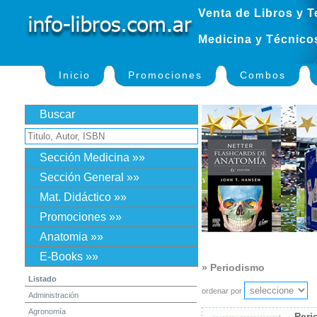
Venta de Libros y T
Medicina y Técnico
Inicio
Promociones
Combos
Buscar
Sección Medicina »»
Sección General »»
Mat. Didáctico »»
Promociones »»
Anatomia »»
E-Books »»
» Periodismo
Listado
ordenar por
Administración
Agronomía
Peri