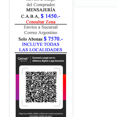
Marketing / Publicidad
Matemática
Medio Ambiente
Metodología Investigación
Negocios
Periodismo
Política
Programación
Psicología
Química
Recursos Humanos
Redes / LAN / WiFi
Sociología
Turismo