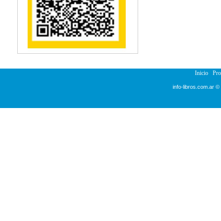
Inicio
Pr
info-libros.com.ar ©