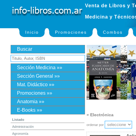
Venta de Libros y T
Medicina y Técnico
Inicio
Promociones
Combos
Buscar
Sección Medicina »»
Sección General »»
Mat. Didáctico »»
Promociones »»
Anatomia »»
E-Books »»
» Electrónica
Listado
ordenar por
Administración
Agronomía
Apli