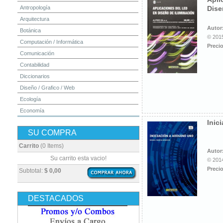
Antropología
Dise
Arquitectura
Autor
Botánica
© 2015
Computación / Informática
Precio
Comunicación
Contabilidad
Diccionarios
Diseño / Grafico / Web
Ecología
Economía
Inic
Educación
SU COMPRA
Electrónica
Estadística
Carrito
(0 Items)
Autor
Finanzas
Su carrito esta vacio!
© 2014
Física
Precio
Subtotal:
$ 0,00
Geografía / Geología
Higiene y Seguridad
DESTACADOS
Historia
Ingeniería