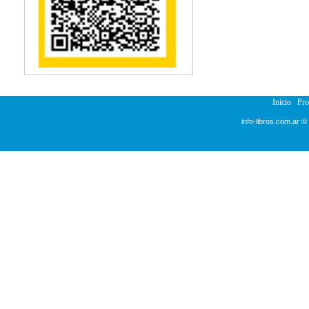
Inicio
Pr
info-libros.com.ar ©