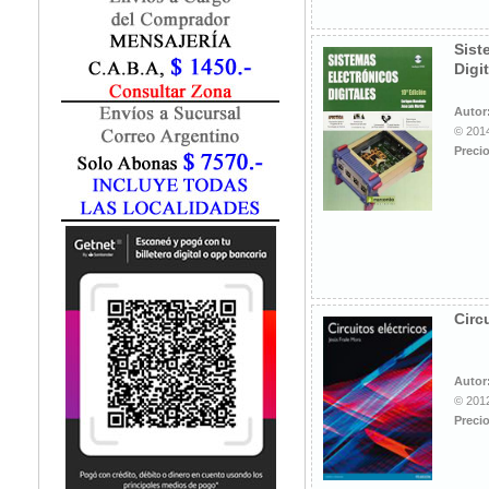
Marketing / Publicidad
Matemática
Sist
Medio Ambiente
Digi
Metodología Investigación
Negocios
Autor
Periodismo
© 2014
Precio
Política
Programación
Psicología
Química
Recursos Humanos
Redes / LAN / WiFi
Sociología
Circ
Turismo
Autor
© 2012
Precio