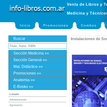
Venta de Libros y T
Medicina y Técnico
Inicio
Promociones
Combos
Buscar
Instalaciones de So
Sección Medicina »»
Sección General »»
Mat. Didáctico »»
Promociones »»
Anatomia »»
E-Books »»
Listado
Administración
Agronomía