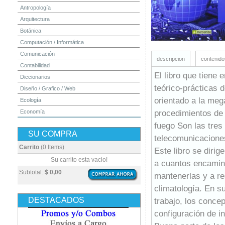
Antropología
Arquitectura
Botánica
Computación / Informática
Comunicación
descripcion
contenido
Contabilidad
El libro que tiene
Diccionarios
teórico-prácticas 
Diseño / Grafico / Web
orientado a la meg
Ecología
procedimientos de i
Economía
Educación
fuego Son las tres 
SU COMPRA
Electrónica
telecomunicacione
Estadística
Carrito
(0 Items)
Este libro se dirig
Finanzas
Su carrito esta vacio!
a cuantos encamine
Física
Subtotal:
$ 0,00
mantenerlas y a re
Geografía / Geología
climatología. En s
Higiene y Seguridad
DESTACADOS
trabajo, los conce
Historia
configuración de i
Ingeniería