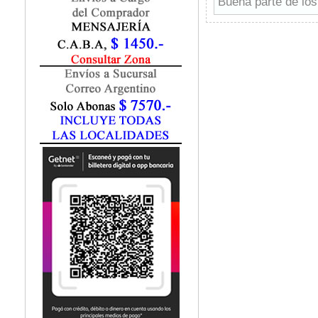
Buena parte de los
Marketing / Publicidad
Matemática
Medio Ambiente
Metodología Investigación
Negocios
Periodismo
Política
Programación
Psicología
Química
Recursos Humanos
Redes / LAN / WiFi
Sociología
Turismo