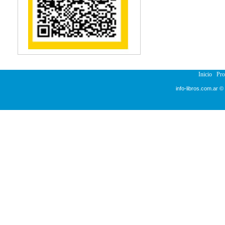
Inicio
Pr
info-libros.com.ar ©