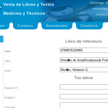
Domingo, 9
Venta de Libros y Textos
consultas
Medicina y Técnicos
Línea C
nes
Combos
Novedades
Contacto
Libro de referencia
ISBN:
Libro:
Autor:
Tus datos
Nombre:(*)
E Mail:(*)
Consulta: