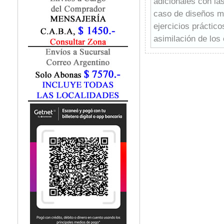
adicionales con la
Marketing / Publicidad
caso de diseños má
Matemática
ejercicios práctic
Medio Ambiente
Metodología Investigación
asimilación de los
Negocios
fichas temáticas q
Periodismo
continuación, se p
Política
prácticos, todos el
Programación
se puede encontra
Psicología
así como tablas y 
Química
Este libro es un m
Recursos Humanos
de radioenlaces y 
Redes / LAN / WiFi
aquellos que disp
Sociología
radioeléctricos.
Turismo
La obra es muy ad
que están cursand
Radiocomunicacione
resulta de gran ay
Adicionalmente, t