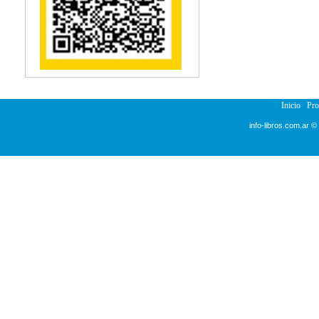
Inicio
Pr
info-libros.com.ar ©