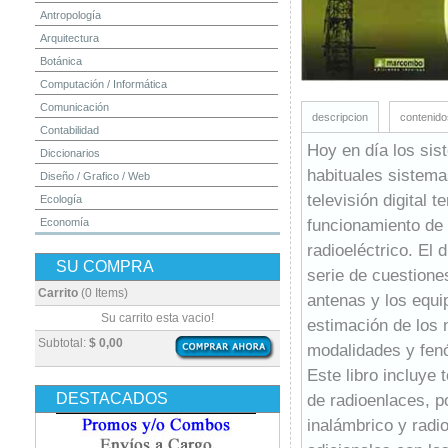
Antropología
Arquitectura
Botánica
Computación / Informática
Comunicación
descripcion
contenido
Contabilidad
Hoy en día los sis
Diccionarios
habituales sistema
Diseño / Grafico / Web
televisión digital 
Ecología
funcionamiento de 
Economía
Educación
radioeléctrico. El 
SU COMPRA
Electrónica
serie de cuestione
Estadística
Carrito
(0 Items)
antenas y los equi
Finanzas
Su carrito esta vacio!
estimación de los n
Física
Subtotal:
$ 0,00
modalidades y fenó
Geografía / Geología
Este libro incluye 
Higiene y Seguridad
DESTACADOS
de radioenlaces, p
Historia
inalámbrico y radi
Ingeniería