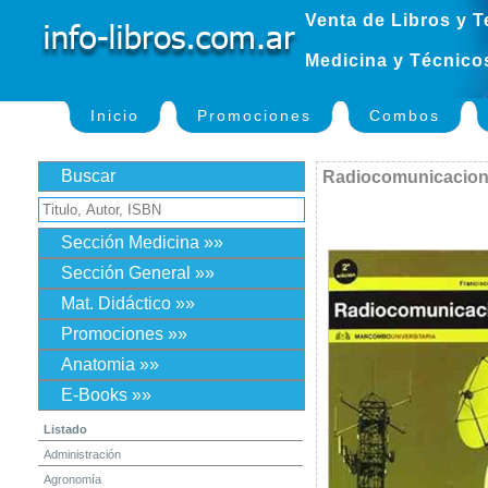
Venta de Libros y T
Medicina y Técnico
Inicio
Promociones
Combos
Buscar
Radiocomunicacio
Sección Medicina »»
Sección General »»
Mat. Didáctico »»
Promociones »»
Anatomia »»
E-Books »»
Listado
Administración
Agronomía