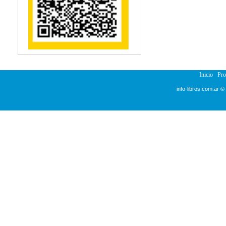
Inicio
Pr
info-libros.com.ar ©