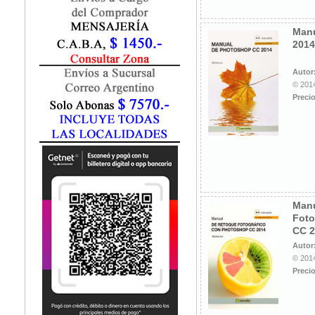
Marketing / Publicidad
Matemática
Manu
Medio Ambiente
2014
Metodología Investigación
Negocios
Autor
Periodismo
© 2014
Precio
Política
Programación
Psicología
Química
Recursos Humanos
Redes / LAN / WiFi
Sociología
Manu
Turismo
Foto
CC 2
Autor
© 2014
Precio