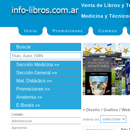
Venta de Libros y T
Medicina y Técnico
Inicio
Promociones
Combos
Buscar
Sección Medicina »»
Sección General »»
Mat. Didáctico »»
Promociones »»
Anatomia »»
E-Books »»
» Diseño / Grafico / We
Listado
ordenar por
Administración
Agronomía
3ds 