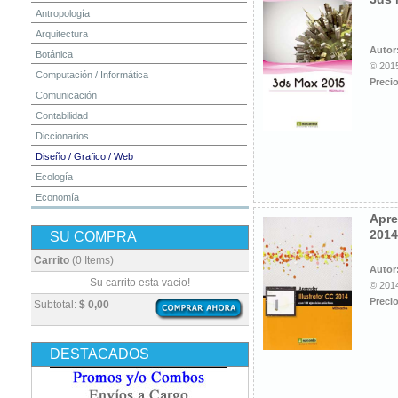
Antropología
Arquitectura
Autor
Botánica
© 2015
Computación / Informática
Precio
Comunicación
Contabilidad
Diccionarios
Diseño / Grafico / Web
Ecología
Economía
Apre
Educación
2014
SU COMPRA
Electrónica
Estadística
Carrito
(0 Items)
Autor
Finanzas
Su carrito esta vacio!
© 2014
Física
Precio
Subtotal:
$ 0,00
Geografía / Geología
Higiene y Seguridad
DESTACADOS
Historia
Ingeniería