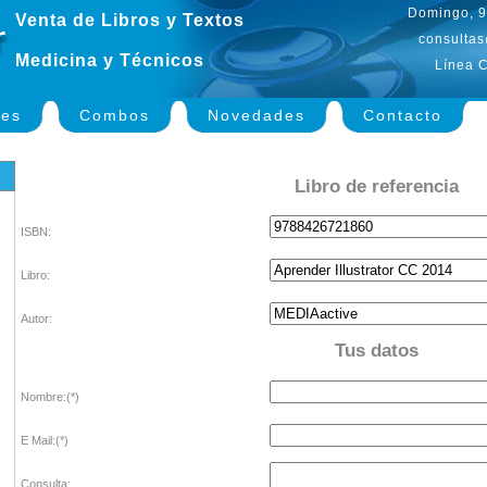
Domingo, 9
Venta de Libros y Textos
consultas
Medicina y Técnicos
Línea C
nes
Combos
Novedades
Contacto
Libro de referencia
ISBN:
Libro:
Autor:
Tus datos
Nombre:(*)
E Mail:(*)
Consulta: