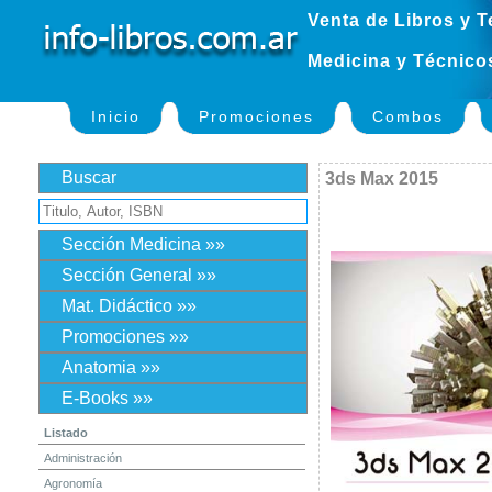
Venta de Libros y T
Medicina y Técnico
Inicio
Promociones
Combos
Buscar
3ds Max 2015
Sección Medicina »»
Sección General »»
Mat. Didáctico »»
Promociones »»
Anatomia »»
E-Books »»
Listado
Administración
Agronomía