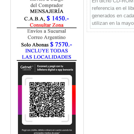
En dicho CD-ROM e
Marketing / Publicidad
referencia en el l
Matemática
generados en cada 
Medio Ambiente
Metodología Investigación
utilizan en la mayo
Negocios
Estamos orgullosos
Periodismo
aproveche al máxim
Política
guía un interés am
Programación
El libro es fruto d
Psicología
técnicos de Editor
Química
MEDIAactive. La co
Recursos Humanos
importantes progra
Redes / LAN / WiFi
al programa de dis
Sociología
Turismo