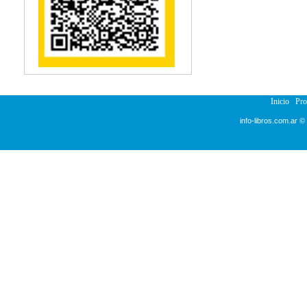
Inicio
Pr
info-libros.com.ar ©