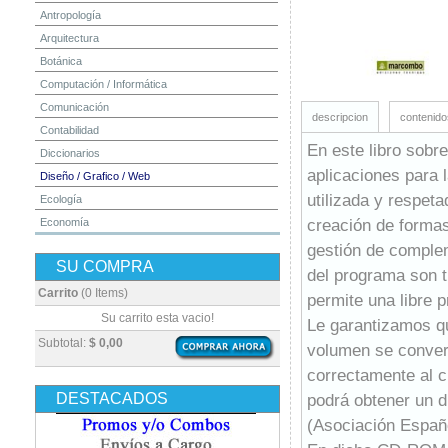
Antropología
Arquitectura
Botánica
Computación / Informática
Comunicación
descripcion
contenido
Contabilidad
En este libro sobr
Diccionarios
aplicaciones para 
Diseño / Grafico / Web
utilizada y respet
Ecología
creación de formas
Economía
Educación
gestión de comple
SU COMPRA
Electrónica
del programa son t
Estadística
Carrito
(0 Items)
permite una libre 
Finanzas
Su carrito esta vacio!
Le garantizamos qu
Física
Subtotal:
$ 0,00
volumen se conver
Geografía / Geología
correctamente al c
Higiene y Seguridad
DESTACADOS
podrá obtener un 
Historia
(Asociación Españ
Ingeniería