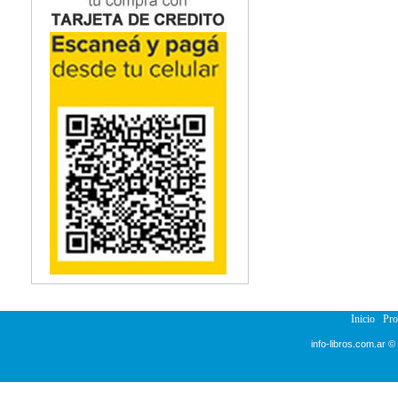
Inicio
Pr
info-libros.com.ar ©