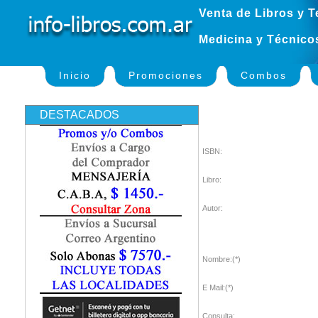
Venta de Libros y T
Medicina y Técnico
Inicio
Promociones
Combos
DESTACADOS
ISBN:
Libro:
Autor:
Nombre:(*)
E Mail:(*)
Consulta: