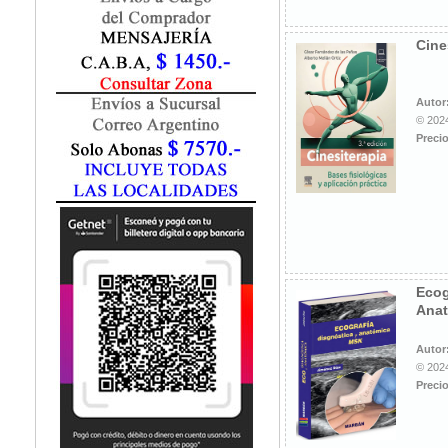
Fisiatría / Kinesiología
Fisiología / Fisiopatología
Cine
Fitomedicina
Fonoaudiología
Gastroenterología
Autor
Genética
© 2024
Precio
Geriatría
Ginecología / Obstetricia
Hematología
Histología
Homeopatía
Infectología
Inmunología
Ecog
Instrumentación Quirurgica
Ana
Laboratorio
Medicina del Deporte / Rehabilitación
Autor
© 2024
Medicina Emergencias / Urgencias
Precio
Medicina Forense / Legal
Medicina General
Medicina Interna