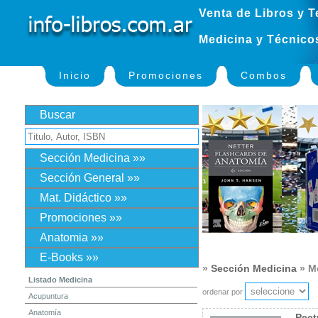
Venta de Libros y T
Medicina y Técnico
Inicio
Promociones
Combos
Buscar
Sección Medicina »»
Sección General »»
Mat. Didáctico »»
Promociones »»
Anatomia »»
E-Books »»
»
Sección Medicina
» Me
Listado Medicina
ordenar por
Acupuntura
Anatomía
Pect