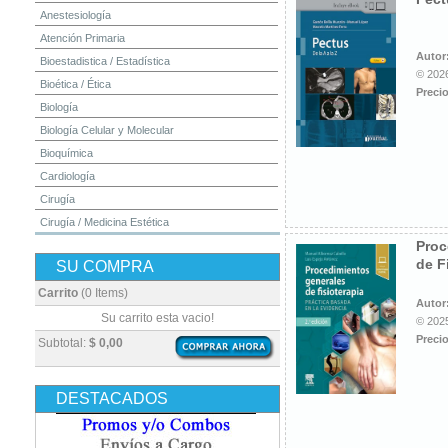
Anestesiología
Atención Primaria
Autor
Bioestadistica / Estadística
© 2026
Bioética / Ética
Precio
Biología
Biología Celular y Molecular
Bioquímica
Cardiología
Cirugía
Cirugía / Medicina Estética
Proc
Cuidados Intensivos
de F
SU COMPRA
Dermatología
Diagnóstico por Imagen / Radiología
Carrito
(0 Items)
Autor
Diccionarios
Su carrito esta vacio!
© 2025
Embriología
Precio
Subtotal:
$ 0,00
Endocrinología
Enfermería
DESTACADOS
Epidemiología
Farmacia / Farmacología