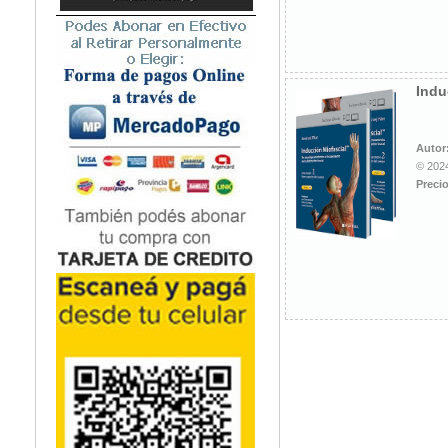
Microbiología
Nefrología
Neonatología / Pediatría
Neumología
Indu
Neuroanatomía / Neurociencia
Neurocirugía
Autor
Neurología
© 2024
Nutrición
Precio
Odontología
Oftalmología
Oncología / Cuidados Paliativos
Ortopedía / Traumatología
Osteopatía
Otorrinolaringología
Patología
Podología
Psicología
Psiquiatría
Química