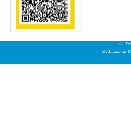
Reumatología
Salud Pública
Semiología
Terapia Ocupacional
Urología
Veterinaria
Inicio
Pr
info-libros.com.ar ©