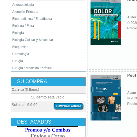
Anestesiología
Atención Primaria
Autor
Bioestadistica / Estadística
© 2026
Bioética / Ética
Precio
Biología
Biología Celular y Molecular
Bioquímica
Cardiología
Cirugía
Cirugía / Medicina Estética
Pect
Cuidados Intensivos
SU COMPRA
Dermatología
Diagnóstico por Imagen / Radiología
Carrito
(0 Items)
Autor
Diccionarios
Su carrito esta vacio!
© 2026
Embriología
Precio
Subtotal:
$ 0,00
Endocrinología
Enfermería
DESTACADOS
Epidemiología
Farmacia / Farmacología