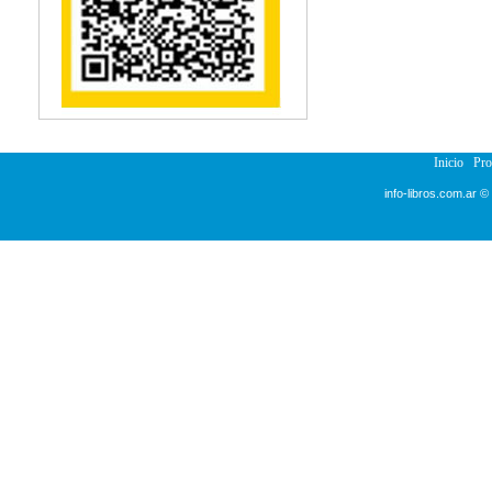
Reumatología
Salud Pública
Semiología
Terapia Ocupacional
Urología
Veterinaria
Inicio
Pr
info-libros.com.ar ©