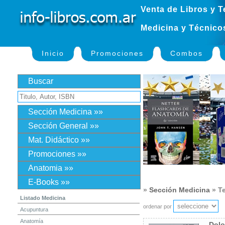
Venta de Libros y T
Medicina y Técnico
Inicio
Promociones
Combos
Buscar
Sección Medicina »»
Sección General »»
Mat. Didáctico »»
Promociones »»
Anatomia »»
E-Books »»
»
Sección Medicina
» Te
Listado Medicina
ordenar por
Acupuntura
Anatomía
Dolo