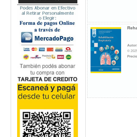
Microbiología
Nefrología
Neonatología / Pediatría
Neumología
Reha
Neuroanatomía / Neurociencia
Neurocirugía
Autor
Neurología
© 2025
Nutrición
Precio
Odontología
Oftalmología
Oncología / Cuidados Paliativos
Ortopedía / Traumatología
Osteopatía
Otorrinolaringología
Patología
Podología
Psicología
Psiquiatría
Química