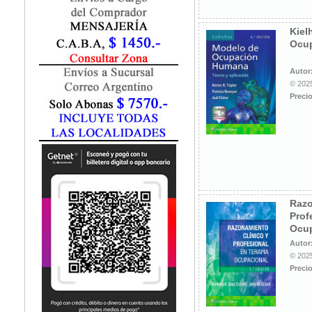
Fisiatría / Kinesiología
Fisiología / Fisiopatología
Kiel
Fitomedicina
Ocu
Fonoaudiología
Gastroenterología
Autor
Genética
© 2025
Precio
Geriatría
Ginecología / Obstetricia
Hematología
Histología
Homeopatía
Infectología
Inmunología
Razo
Instrumentación Quirurgica
Prof
Laboratorio
Ocup
Medicina del Deporte / Rehabilitación
Autor
© 2025
Medicina Emergencias / Urgencias
Precio
Medicina Forense / Legal
Medicina General
Medicina Interna