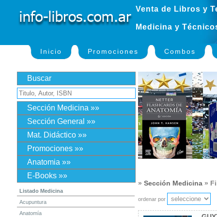
Venta de Libros y T
Medicina y Técnico
Inicio
Promociones
Combos
Buscar
Sección Medicina »»
Sección General »»
Mat. Didáctico »»
Promociones »»
Anatomia »»
E-Books »»
»
Sección Medicina
» Fi
Listado Medicina
ordenar por
Acupuntura
Anatomía
GUY