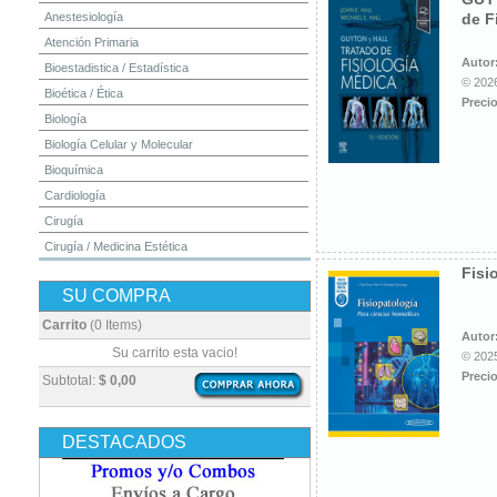
Anestesiología
de F
Atención Primaria
Autor
Bioestadistica / Estadística
© 2026
Bioética / Ética
Precio
Biología
Biología Celular y Molecular
Bioquímica
Cardiología
Cirugía
Cirugía / Medicina Estética
Fisi
Cuidados Intensivos
SU COMPRA
Dermatología
Diagnóstico por Imagen / Radiología
Carrito
(0 Items)
Autor
Diccionarios
Su carrito esta vacio!
© 2025
Embriología
Precio
Subtotal:
$ 0,00
Endocrinología
Enfermería
DESTACADOS
Epidemiología
Farmacia / Farmacología