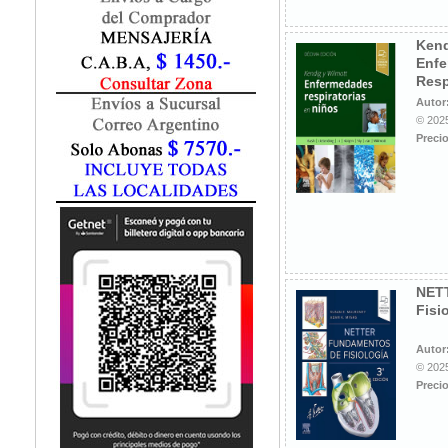
Fisiatría / Kinesiología
Fisiología / Fisiopatología
Kend
Fitomedicina
Enf
Fonoaudiología
Resp
Gastroenterología
Autor
Genética
© 2025
Precio
Geriatría
Ginecología / Obstetricia
Hematología
Histología
Homeopatía
Infectología
Inmunología
NET
Instrumentación Quirurgica
Fisi
Laboratorio
Medicina del Deporte / Rehabilitación
Autor
© 2025
Medicina Emergencias / Urgencias
Precio
Medicina Forense / Legal
Medicina General
Medicina Interna