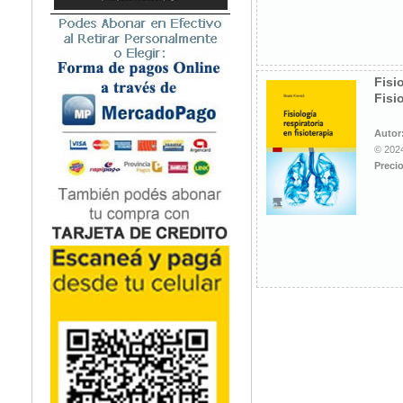
Microbiología
Nefrología
Neonatología / Pediatría
Neumología
Fisi
Fisi
Neuroanatomía / Neurociencia
Neurocirugía
Autor
Neurología
© 2024
Nutrición
Precio
Odontología
Oftalmología
Oncología / Cuidados Paliativos
Ortopedía / Traumatología
Osteopatía
Otorrinolaringología
Patología
Podología
Psicología
Psiquiatría
Química