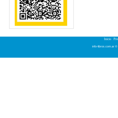
Reumatología
Salud Pública
Semiología
Terapia Ocupacional
Urología
Veterinaria
Inicio
Pr
info-libros.com.ar ©