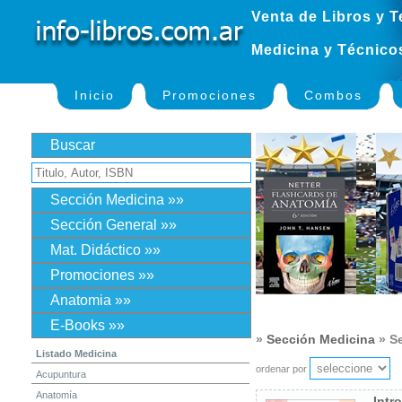
Venta de Libros y T
Medicina y Técnico
Inicio
Promociones
Combos
Buscar
Sección Medicina »»
Sección General »»
Mat. Didáctico »»
Promociones »»
Anatomia »»
E-Books »»
»
Sección Medicina
» S
Listado Medicina
ordenar por
Acupuntura
Anatomía
Intr