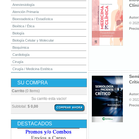
Anestesiología
Clín
Atención Primaria
Autor
Bioestadistica / Estadística
© 2025
Bioética / Ética
Precio
Biología
Biología Celular y Molecular
Bioquímica
Cardiología
Cirugía
Cirugía / Medicina Estética
Semi
Cuidados Intensivos
Crít
SU COMPRA
Dermatología
Diagnóstico por Imagen / Radiología
Carrito
(0 Items)
Autor
Diccionarios
Su carrito esta vacio!
© 2022
Embriología
Precio
Subtotal:
$ 0,00
Endocrinología
Enfermería
DESTACADOS
Epidemiología
Farmacia / Farmacología