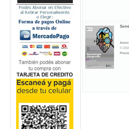
Microbiología
Nefrología
Neonatología / Pediatría
Neumología
Semi
Neuroanatomía / Neurociencia
Neurocirugía
Autor
Neurología
© 2015
Nutrición
Precio
Odontología
Oftalmología
Oncología / Cuidados Paliativos
Ortopedía / Traumatología
Osteopatía
Otorrinolaringología
Patología
Podología
Psicología
Psiquiatría
Química