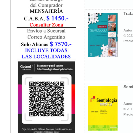
Fisiatría / Kinesiología
Fisiología / Fisiopatología
Trat
Fitomedicina
Fonoaudiología
Gastroenterología
Autor
Genética
© 2021
Precio
Geriatría
Ginecología / Obstetricia
Hematología
Histología
Homeopatía
Infectología
Inmunología
Semi
Instrumentación Quirurgica
Laboratorio
Medicina del Deporte / Rehabilitación
Autor
© 2017
Medicina Emergencias / Urgencias
Precio
Medicina Forense / Legal
Medicina General
Medicina Interna