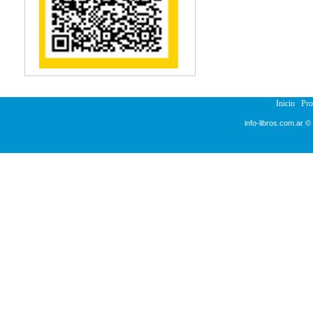
Reumatología
Salud Pública
Semiología
Terapia Ocupacional
Urología
Veterinaria
Inicio
Pr
info-libros.com.ar ©