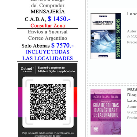
Fisiatría / Kinesiología
Fisiología / Fisiopatología
Labo
Fitomedicina
Fonoaudiología
Gastroenterología
Autor
Genética
© 2023
Precio
Geriatría
Ginecología / Obstetricia
Hematología
Histología
Homeopatía
Infectología
Inmunología
MOS
Instrumentación Quirurgica
Diag
Laboratorio
Labo
Medicina del Deporte / Rehabilitación
Autor
© 2023
Medicina Emergencias / Urgencias
Precio
Medicina Forense / Legal
Medicina General
Medicina Interna