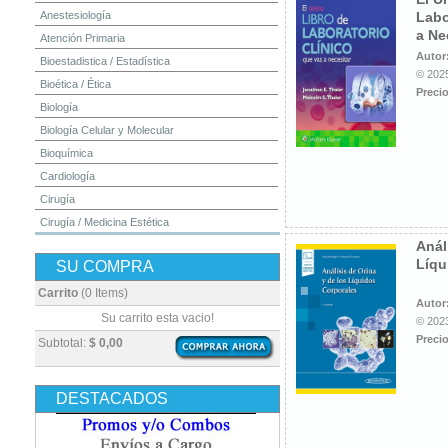
Anestesiología
Labo
a Ne
Atención Primaria
Autor
Bioestadistica / Estadística
© 2025
Bioética / Ética
Precio
Biología
Biología Celular y Molecular
Bioquímica
Cardiología
Cirugía
Cirugía / Medicina Estética
Anál
Cuidados Intensivos
Líqu
SU COMPRA
Dermatología
Diagnóstico por Imagen / Radiología
Carrito
(0 Items)
Autor
Diccionarios
Su carrito esta vacio!
© 2023
Embriología
Precio
Subtotal:
$ 0,00
Endocrinología
Enfermería
DESTACADOS
Epidemiología
Farmacia / Farmacología