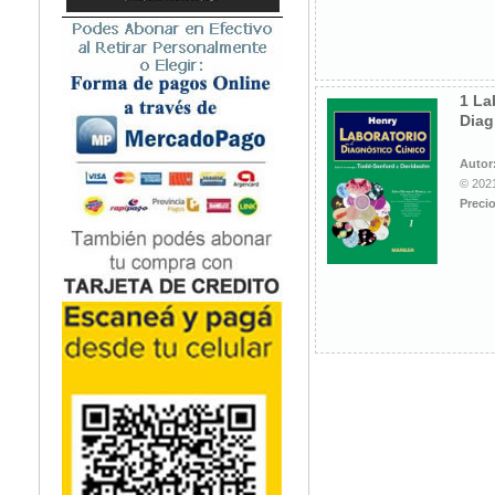
Microbiología
Nefrología
Neonatología / Pediatría
Neumología
1 La
Diag
Neuroanatomía / Neurociencia
Neurocirugía
Autor
Neurología
© 2021
Nutrición
Precio
Odontología
Oftalmología
Oncología / Cuidados Paliativos
Ortopedía / Traumatología
Osteopatía
Otorrinolaringología
Patología
Podología
Psicología
Psiquiatría
Química