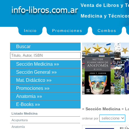
Venta de Libros y T
Medicina y Técnico
Inicio
Promociones
Combos
Buscar
Sección Medicina »»
Sección General »»
Mat. Didáctico »»
Promociones »»
Anatomia »»
E-Books »»
»
Sección Medicina
» La
Listado Medicina
ordenar por
Acupuntura
Anatomía
El Ú