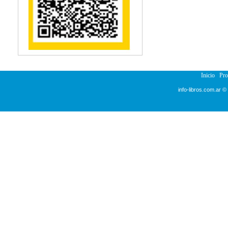
Reumatología
Salud Pública
Semiología
Terapia Ocupacional
Urología
Veterinaria
Inicio
Pr
info-libros.com.ar ©