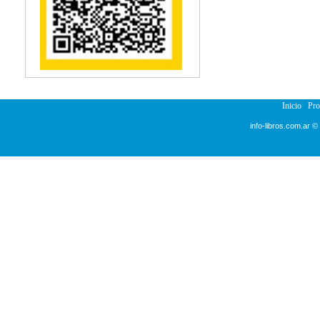
Reumatología
Salud Pública
Semiología
Terapia Ocupacional
Urología
Veterinaria
Inicio
Pr
info-libros.com.ar ©