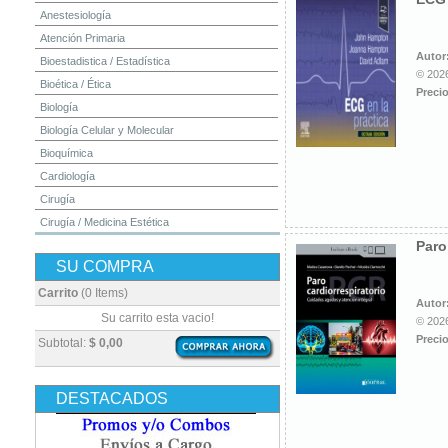
Anestesiología
Atención Primaria
Autor
Bioestadistica / Estadística
© 2026
Bioética / Ética
Precio
Biología
Biología Celular y Molecular
Bioquímica
Cardiología
Cirugía
Cirugía / Medicina Estética
Paro
Cuidados Intensivos
SU COMPRA
Dermatología
Diagnóstico por Imagen / Radiología
Carrito
(0 Items)
Autor
Diccionarios
Su carrito esta vacio!
© 2026
Embriología
Precio
Subtotal:
$ 0,00
Endocrinología
Enfermería
DESTACADOS
Epidemiología
Farmacia / Farmacología