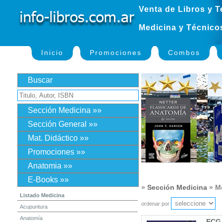
Venta de Libros y T
Medicina y Técnico
Inicio
Promociones
Combos
Buscar
Sección Medicina »»
Sección General »»
Mat. Didáctico »»
Promociones »»
Anatomia »»
E-Books »»
»
Sección Medicina
» Me
Listado Medicina
ordenar por
Acupuntura
Anatomía
ECG 