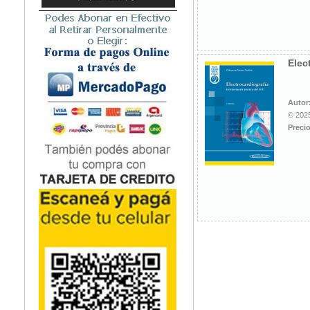
Microbiología
Nefrología
Neonatología / Pediatría
Neumología
Elec
Neuroanatomía / Neurociencia
Neurocirugía
Autor
Neurología
© 2025
Nutrición
Precio
Odontología
Oftalmología
Oncología / Cuidados Paliativos
Ortopedía / Traumatología
Osteopatía
Otorrinolaringología
Patología
Podología
Psicología
Psiquiatría
Química