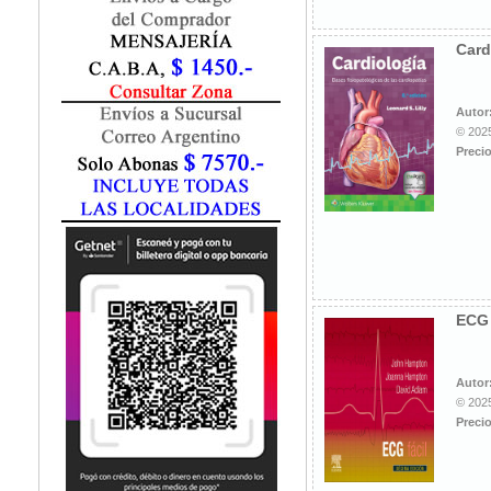
Fisiatría / Kinesiología
Fisiología / Fisiopatología
Card
Fitomedicina
Fonoaudiología
Gastroenterología
Autor
Genética
© 2025
Precio
Geriatría
Ginecología / Obstetricia
Hematología
Histología
Homeopatía
Infectología
Inmunología
ECG 
Instrumentación Quirurgica
Laboratorio
Medicina del Deporte / Rehabilitación
Autor
© 2025
Medicina Emergencias / Urgencias
Precio
Medicina Forense / Legal
Medicina General
Medicina Interna