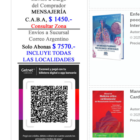
Fisiatría / Kinesiología
Fisiología / Fisiopatología
Enfe
Fitomedicina
poco
Fonoaudiología
Inter
Gastroenterología
Autor
Genética
© 2025
Precio
Geriatría
Ginecología / Obstetricia
Hematología
Histología
Homeopatía
Infectología
Inmunología
Manu
Instrumentación Quirurgica
Card
Laboratorio
Medicina del Deporte / Rehabilitación
Autor
© 2025
Medicina Emergencias / Urgencias
Precio
Medicina Forense / Legal
Medicina General
Medicina Interna