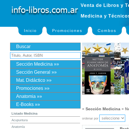
Venta de Libros y T
Medicina y Técnico
Inicio
Promociones
Combos
Buscar
Sección Medicina »»
Sección General »»
Mat. Didáctico »»
Promociones »»
Anatomia »»
E-Books »»
»
Sección Medicina
» N
Listado Medicina
ordenar por
Acupuntura
Anatomía
Pect