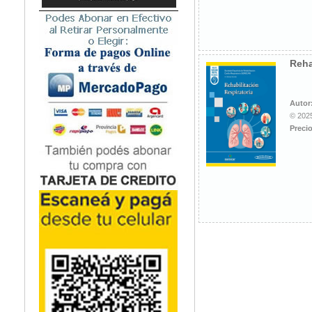
Microbiología
Nefrología
Neonatología / Pediatría
Neumología
Reha
Neuroanatomía / Neurociencia
Neurocirugía
Autor
Neurología
© 2025
Nutrición
Precio
Odontología
Oftalmología
Oncología / Cuidados Paliativos
Ortopedía / Traumatología
Osteopatía
Otorrinolaringología
Patología
Podología
Psicología
Psiquiatría
Química