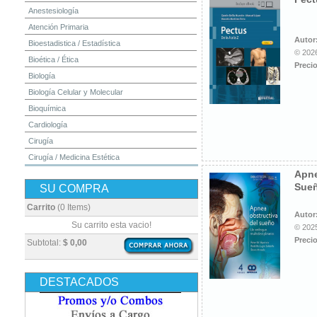
Anestesiología
Atención Primaria
Autor
Bioestadistica / Estadística
© 2026
Bioética / Ética
Precio
Biología
Biología Celular y Molecular
Bioquímica
Cardiología
Cirugía
Cirugía / Medicina Estética
Apne
Cuidados Intensivos
Sue
SU COMPRA
Dermatología
Diagnóstico por Imagen / Radiología
Carrito
(0 Items)
Autor
Diccionarios
Su carrito esta vacio!
© 2025
Embriología
Precio
Subtotal:
$ 0,00
Endocrinología
Enfermería
DESTACADOS
Epidemiología
Farmacia / Farmacología