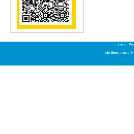
Reumatología
Salud Pública
Semiología
Terapia Ocupacional
Urología
Veterinaria
Inicio
Pr
info-libros.com.ar ©