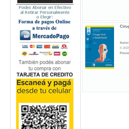
Microbiología
Nefrología
Neonatología / Pediatría
Neumología
Ciru
Neuroanatomía / Neurociencia
Neurocirugía
Autor
Neurología
© 2025
Nutrición
Precio
Odontología
Oftalmología
Oncología / Cuidados Paliativos
Ortopedía / Traumatología
Osteopatía
Otorrinolaringología
Patología
Podología
Psicología
Psiquiatría
Química