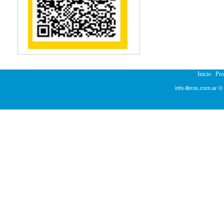
Reumatología
Salud Pública
Semiología
Terapia Ocupacional
Urología
Veterinaria
Inicio
Pr
info-libros.com.ar ©