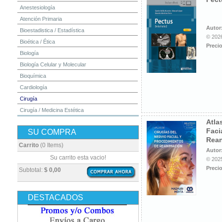
Anestesiología
Atención Primaria
Autor
Bioestadistica / Estadística
© 2026
Bioética / Ética
Precio
Biología
Biología Celular y Molecular
Bioquímica
Cardiología
Cirugía
Cirugía / Medicina Estética
Atla
Cuidados Intensivos
Faci
SU COMPRA
Dermatología
Rea
Diagnóstico por Imagen / Radiología
Carrito
(0 Items)
Autor
Diccionarios
Su carrito esta vacio!
© 2025
Embriología
Precio
Subtotal:
$ 0,00
Endocrinología
Enfermería
DESTACADOS
Epidemiología
Farmacia / Farmacología