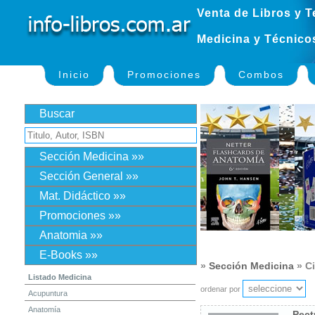
Venta de Libros y T
Medicina y Técnico
Inicio
Promociones
Combos
Buscar
Sección Medicina »»
Sección General »»
Mat. Didáctico »»
Promociones »»
Anatomia »»
E-Books »»
»
Sección Medicina
» Ci
Listado Medicina
ordenar por
Acupuntura
Anatomía
Pect