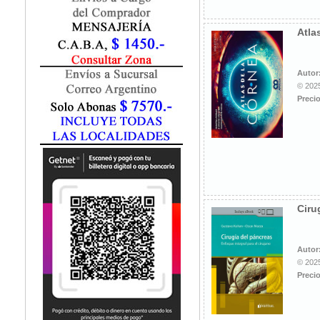
Fisiatría / Kinesiología
Fisiología / Fisiopatología
Atla
Fitomedicina
Fonoaudiología
Gastroenterología
Autor
Genética
© 2025
Precio
Geriatría
Ginecología / Obstetricia
Hematología
Histología
Homeopatía
Infectología
Inmunología
Ciru
Instrumentación Quirurgica
Laboratorio
Medicina del Deporte / Rehabilitación
Autor
© 2025
Medicina Emergencias / Urgencias
Precio
Medicina Forense / Legal
Medicina General
Medicina Interna