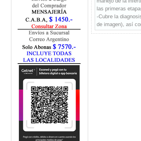
manejo de la infert
Fisiatría / Kinesiología
las primeras etapa
Fisiología / Fisiopatología
-Cubre la diagnosis
Fitomedicina
Fonoaudiología
de imagen), así co
Gastroenterología
quirúrgicos clásico
Genética
-Trata la inseminac
Geriatría
inyección intracit
Ginecología / Obstetricia
espermatozoides y 
Hematología
-Comienza cada cap
Histología
presentan problema
Homeopatía
-Comparte los cono
Infectología
materia.
Inmunología
-Incluye la versión
Instrumentación Quirurgica
inglés), con acceso 
Laboratorio
través de distintos
Medicina del Deporte / Rehabilitación
Medicina Emergencias / Urgencias
personalizar el con
Medicina Forense / Legal
como de reproducir
Medicina General
Medicina Interna