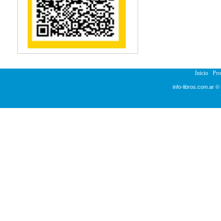
Reumatología
Salud Pública
Semiología
Terapia Ocupacional
Urología
Veterinaria
Inicio
Pr
info-libros.com.ar ©