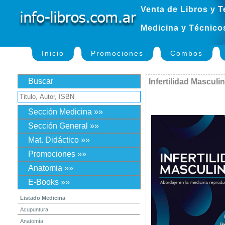
Venta de Libros y T
Medicina y Técnico
Inicio
Promociones
Combos
Buscar
Infertilidad Masculi
Sección Medicina »»
Sección General »»
Mat. Didáctico »»
Promociones »»
Anatomia »»
E-Books »»
Listado Medicina
Acupuntura
Anatomía