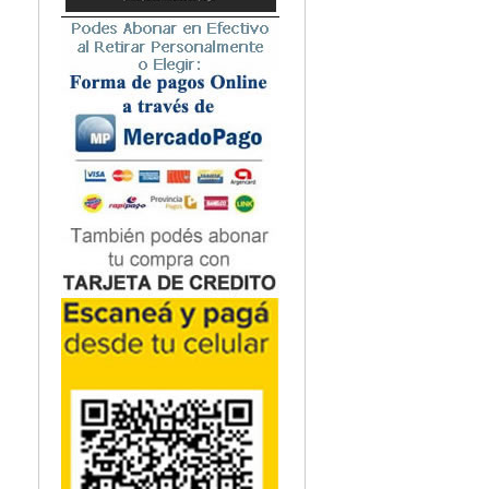
Microbiología
Nefrología
Neonatología / Pediatría
Neumología
Neuroanatomía / Neurociencia
Neurocirugía
Neurología
Nutrición
Odontología
Oftalmología
Oncología / Cuidados Paliativos
Ortopedía / Traumatología
Osteopatía
Otorrinolaringología
Patología
Podología
Psicología
Psiquiatría
Química