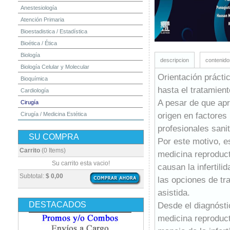
Anestesiología
Atención Primaria
Bioestadistica / Estadística
Bioética / Ética
Biología
descripcion
contenido
Biología Celular y Molecular
Orientación práctic
Bioquímica
hasta el tratamient
Cardiología
A pesar de que apr
Cirugía
origen en factores
Cirugía / Medicina Estética
Cuidados Intensivos
profesionales sanita
SU COMPRA
Dermatología
Por este motivo, e
Diagnóstico por Imagen / Radiología
Carrito
(0 Items)
medicina reproduct
Diccionarios
Su carrito esta vacio!
causan la infertil
Embriología
Subtotal:
$ 0,00
las opciones de tr
Endocrinología
asistida.
Enfermería
DESTACADOS
Desde el diagnóstic
Epidemiología
medicina reproducti
Farmacia / Farmacología