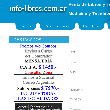
Venta de Libros y T
Medicina y Técnico
Inicio
Promociones
Combos
DESTACADOS
ISBN:
Libro:
Autor:
Nombre:(*)
E Mail:(*)
Consulta: