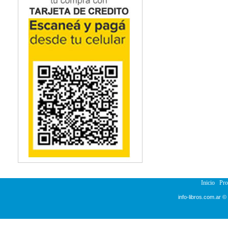
Inicio
Pr
info-libros.com.ar ©