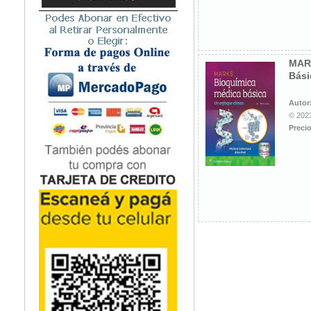
Microbiología
Nefrología
Neonatología / Pediatría
Neumología
MAR
Bási
Neuroanatomía / Neurociencia
Neurocirugía
Autor
Neurología
© 2023
Nutrición
Precio
Odontología
Oftalmología
Oncología / Cuidados Paliativos
Ortopedía / Traumatología
Osteopatía
Otorrinolaringología
Patología
Podología
Psicología
Psiquiatría
Química