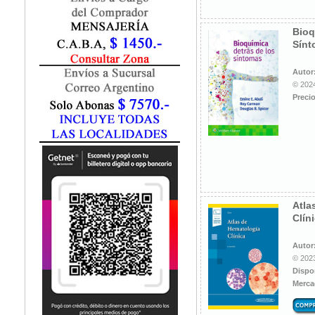
Fisiatría / Kinesiología
Fisiología / Fisiopatología
Bioq
Fitomedicina
Sínt
Fonoaudiología
Gastroenterología
Autor
Genética
© 2024
Precio
Geriatría
Ginecología / Obstetricia
Hematología
Histología
Homeopatía
Infectología
Inmunología
Atla
Instrumentación Quirurgica
Clín
Laboratorio
Medicina del Deporte / Rehabilitación
Autor
© 2023
Medicina Emergencias / Urgencias
Dispo
Medicina Forense / Legal
Merca
Medicina General
Medicina Interna