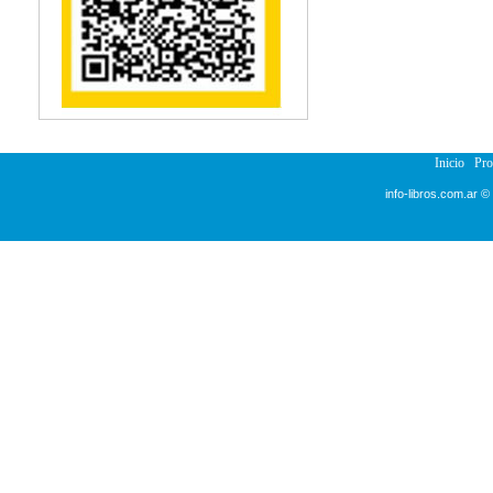
Reumatología
Salud Pública
Semiología
Terapia Ocupacional
Urología
Veterinaria
Inicio
Pr
info-libros.com.ar ©