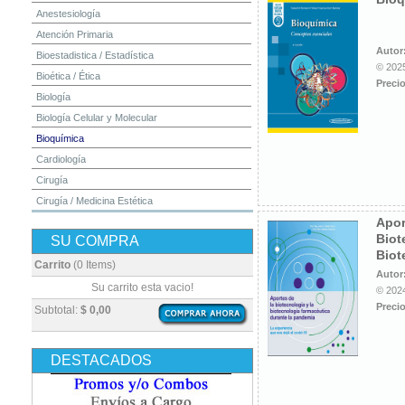
Anestesiología
Atención Primaria
Autor
Bioestadistica / Estadística
© 2025
Bioética / Ética
Precio
Biología
Biología Celular y Molecular
Bioquímica
Cardiología
Cirugía
Cirugía / Medicina Estética
Apor
Cuidados Intensivos
Biot
SU COMPRA
Dermatología
Biot
Diagnóstico por Imagen / Radiología
Carrito
(0 Items)
Farm
Autor
Diccionarios
Pan
Su carrito esta vacio!
© 2024
Embriología
Precio
Subtotal:
$ 0,00
Endocrinología
Enfermería
DESTACADOS
Epidemiología
Farmacia / Farmacología