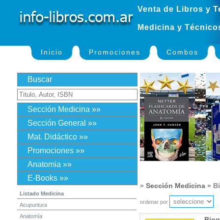
Venta de Libros y T
Medicina y Técnico
Inicio
Promociones
Combos
Buscar
Sección Medicina »»
Sección General »»
Mat. Didáctico »»
Promociones »»
Anatomia »»
E-Books »»
»
Sección Medicina
» B
Listado Medicina
ordenar por
Acupuntura
Anatomía
Bioq