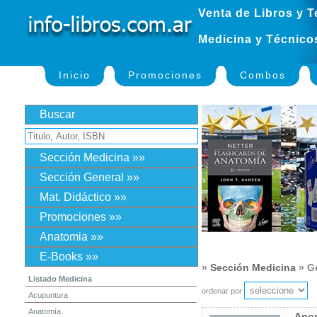
Venta de Libros y T
Medicina y Técnico
Inicio
Promociones
Combos
Buscar
Sección Medicina »»
Sección General »»
Mat. Didáctico »»
Promociones »»
Anatomia »»
E-Books »»
»
Sección Medicina
» G
Listado Medicina
ordenar por
Acupuntura
Anatomía
Anom