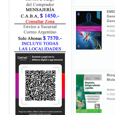
Fisiatría / Kinesiología
Fisiología / Fisiopatología
EME
Fitomedicina
Gené
Fonoaudiología
Gen
Gastroenterología
Autor
Genética
© 2022
Precio
Geriatría
Ginecología / Obstetricia
Hematología
Histología
Homeopatía
Infectología
Inmunología
Bioq
Instrumentación Quirurgica
Mole
Laboratorio
Medicina del Deporte / Rehabilitación
Autor
© 2020
Medicina Emergencias / Urgencias
Precio
Medicina Forense / Legal
Medicina General
Medicina Interna