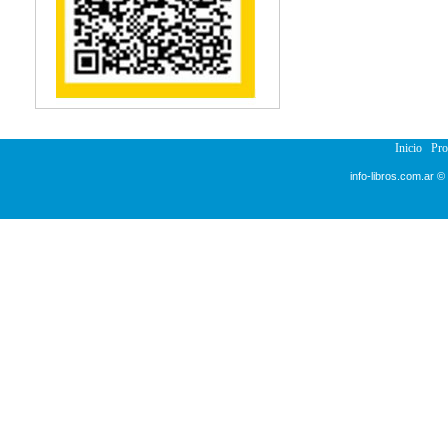
Reumatología
Salud Pública
Semiología
Terapia Ocupacional
Urología
Veterinaria
Inicio
Pr
info-libros.com.ar ©