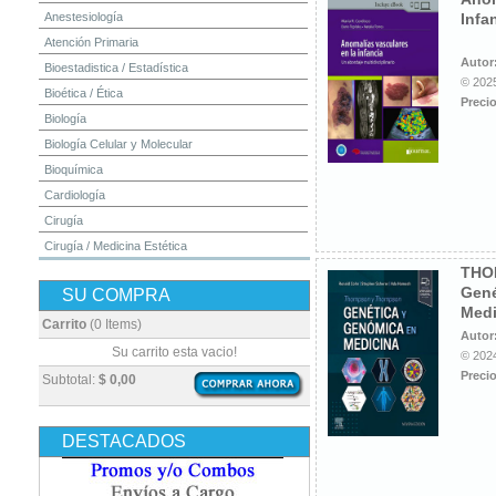
Anestesiología
Infa
Atención Primaria
Autor
Bioestadistica / Estadística
© 2025
Bioética / Ética
Precio
Biología
Biología Celular y Molecular
Bioquímica
Cardiología
Cirugía
Cirugía / Medicina Estética
THO
Cuidados Intensivos
Gené
SU COMPRA
Dermatología
Medi
Diagnóstico por Imagen / Radiología
Carrito
(0 Items)
Autor
Diccionarios
Su carrito esta vacio!
© 2024
Embriología
Precio
Subtotal:
$ 0,00
Endocrinología
Enfermería
DESTACADOS
Epidemiología
Farmacia / Farmacología