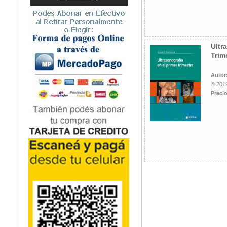
Microbiología
Nefrología
Neonatología / Pediatría
Neumología
Ultr
Trim
Neuroanatomía / Neurociencia
Neurocirugía
Autor
Neurología
© 2019
Nutrición
Precio
Odontología
Oftalmología
Oncología / Cuidados Paliativos
Ortopedía / Traumatología
Osteopatía
Otorrinolaringología
Patología
Podología
Psicología
Psiquiatría
Química