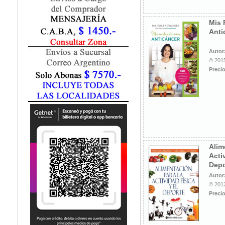
Fisiatría / Kinesiología
Fisiología / Fisiopatología
Mis 
Fitomedicina
Anti
Fonoaudiología
Gastroenterología
Autor
Genética
© 2015
Precio
Geriatría
Ginecología / Obstetricia
Hematología
Histología
Homeopatía
Infectología
Inmunología
Alim
Instrumentación Quirurgica
Acti
Laboratorio
Depo
Medicina del Deporte / Rehabilitación
Autor
© 2012
Medicina Emergencias / Urgencias
Precio
Medicina Forense / Legal
Medicina General
Medicina Interna