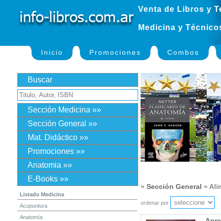
Venta de Libros y T
Medicina y Técnico
Inicio
Promociones
Combos
Buscar
Sección Medicina »»
Sección General »»
Mat. Didáctico »»
Promociones »»
Anatomia »»
E-Books »»
»
Sección General
» Ali
Listado Medicina
ordenar por
Acupuntura
Anatomía
Apr