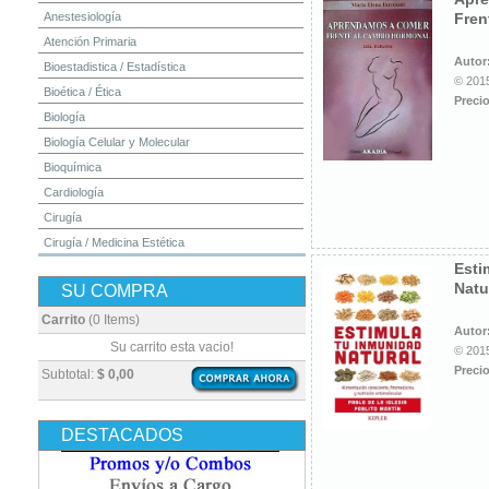
Anestesiología
Fren
Atención Primaria
Autor
Bioestadistica / Estadística
© 2015
Bioética / Ética
Precio
Biología
Biología Celular y Molecular
Bioquímica
Cardiología
Cirugía
Cirugía / Medicina Estética
Esti
Cuidados Intensivos
Natu
SU COMPRA
Dermatología
Diagnóstico por Imagen / Radiología
Carrito
(0 Items)
Autor
Diccionarios
Su carrito esta vacio!
© 2015
Embriología
Precio
Subtotal:
$ 0,00
Endocrinología
Enfermería
DESTACADOS
Epidemiología
Farmacia / Farmacología