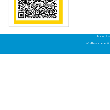
Reumatología
Salud Pública
Semiología
Terapia Ocupacional
Urología
Veterinaria
Inicio
Pr
info-libros.com.ar ©