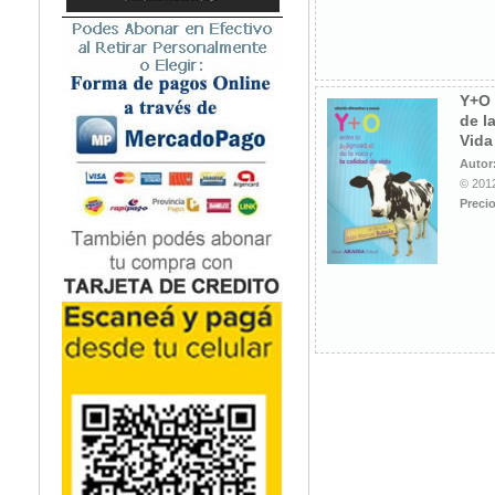
Microbiología
Nefrología
Neonatología / Pediatría
Neumología
Y+O 
de l
Neuroanatomía / Neurociencia
Vida
Neurocirugía
Autor
Neurología
© 2012
Nutrición
Precio
Odontología
Oftalmología
Oncología / Cuidados Paliativos
Ortopedía / Traumatología
Osteopatía
Otorrinolaringología
Patología
Podología
Psicología
Psiquiatría
Química