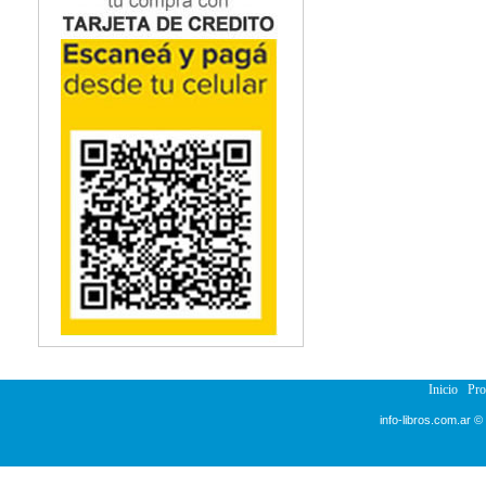
Inicio
Pr
info-libros.com.ar ©