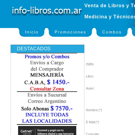
Venta de Libros y T
Medicina y Técnico
Inicio
Promociones
Combos
DESTACADOS
ISBN:
Libro:
Autor:
Nombre:(*)
E Mail:(*)
Consulta: