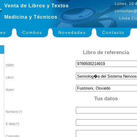
Lunes, 10 
Venta de Libros y Textos
consultas@
Medicina y Técnicos
Línea Cl
nes
Combos
Novedades
Contacto
Libro de referencia
ISBN:
Libro:
Autor:
Tus datos
Nombre:(*)
E Mail:(*)
Consulta: