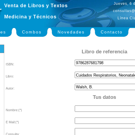
Jueves, 6 
Venta de Libros y Textos
consultas@
Medicina y Técnicos
Línea Cl
nes
Combos
Novedades
Contacto
Libro de referencia
ISBN:
Libro:
Autor:
Tus datos
Nombre:(*)
E Mail:(*)
Consulta: