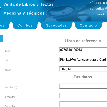
Sábado, 8 
Venta de Libros y Textos
consultas@
Medicina y Técnicos
Línea Cl
nes
Combos
Novedades
Contacto
Libro de referencia
ISBN:
Libro:
Autor:
Tus datos
Nombre:(*)
E Mail:(*)
Consulta: